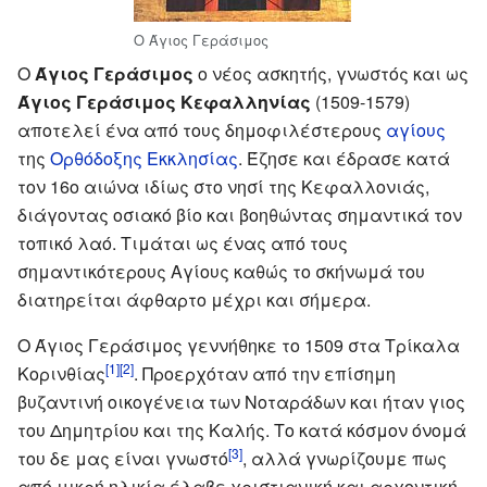
Ο Άγιος Γεράσιμος
Ο
Άγιος Γεράσιμος
ο νέος ασκητής, γνωστός και ως
Άγιος Γεράσιμος Κεφαλληνίας
(1509-1579)
αποτελεί ένα από τους δημοφιλέστερους
αγίους
της
Ορθόδοξης Εκκλησίας
. Έζησε και έδρασε κατά
τον 16ο αιώνα ιδίως στο νησί της Κεφαλλονιάς,
διάγοντας οσιακό βίο και βοηθώντας σημαντικά τον
τοπικό λαό. Τιμάται ως ένας από τους
σημαντικότερους Αγίους καθώς το σκήνωμά του
διατηρείται άφθαρτο μέχρι και σήμερα.
Ο Άγιος Γεράσιμος γεννήθηκε το 1509 στα Τρίκαλα
[1]
[2]
Κορινθίας
. Προερχόταν από την επίσημη
βυζαντινή οικογένεια των Νοταράδων και ήταν γιος
του Δημητρίου και της Καλής. Το κατά κόσμον όνομά
[3]
του δε μας είναι γνωστό
, αλλά γνωρίζουμε πως
από μικρή ηλικία έλαβε χριστιανική και αρχοντική