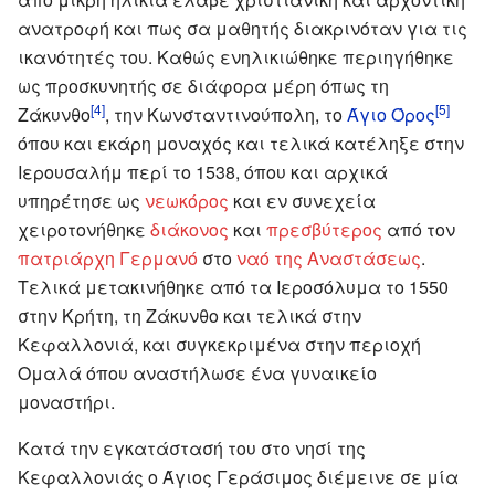
ανατροφή και πως σα μαθητής διακρινόταν για τις
ικανότητές του. Καθώς ενηλικιώθηκε περιηγήθηκε
ως προσκυνητής σε διάφορα μέρη όπως τη
[4]
[5]
Ζάκυνθο
, την Κωνσταντινούπολη, το
Άγιο Όρος
όπου και εκάρη μοναχός και τελικά κατέληξε στην
Ιερουσαλήμ περί το 1538, όπου και αρχικά
υπηρέτησε ως
νεωκόρος
και εν συνεχεία
χειροτονήθηκε
διάκονος
και
πρεσβύτερος
από τον
πατριάρχη
Γερμανό
στο
ναό της Αναστάσεως
.
Τελικά μετακινήθηκε από τα Ιεροσόλυμα το 1550
στην Κρήτη, τη Ζάκυνθο και τελικά στην
Κεφαλλονιά, και συγκεκριμένα στην περιοχή
Ομαλά όπου αναστήλωσε ένα γυναικείο
μοναστήρι.
Κατά την εγκατάστασή του στο νησί της
Κεφαλλονιάς ο Άγιος Γεράσιμος διέμεινε σε μία