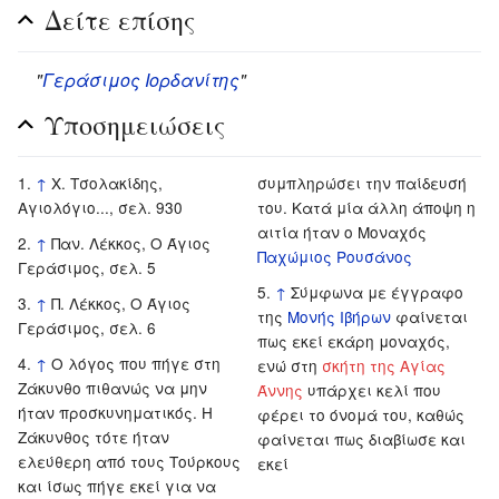
Δείτε επίσης
"
Γεράσιμος Ιορδανίτης
"
Υποσημειώσεις
↑
Χ. Τσολακίδης,
συμπληρώσει την παίδευσή
Αγιολόγιο..., σελ. 930
του. Κατά μία άλλη άποψη η
αιτία ήταν ο Μοναχός
↑
Παν. Λέκκος, Ο Άγιος
Παχώμιος Ρουσάνος
Γεράσιμος, σελ. 5
↑
Σύμφωνα με έγγραφο
↑
Π. Λέκκος, Ο Άγιος
της
Μονής Ιβήρων
φαίνεται
Γεράσιμος, σελ. 6
πως εκεί εκάρη μοναχός,
↑
Ο λόγος που πήγε στη
ενώ στη
σκήτη της Αγίας
Ζάκυνθο πιθανώς να μην
Άννης
υπάρχει κελί που
ήταν προσκυνηματικός. Η
φέρει το όνομά του, καθώς
Ζάκυνθος τότε ήταν
φαίνεται πως διαβίωσε και
ελεύθερη από τους Τούρκους
εκεί
και ίσως πήγε εκεί για να