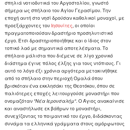
σπηλιά νοτιοδυτικά του Αργοστολίου, γνωστό
σήμερα ως σπήλαιο του Αγίου Γερασίμου. Την
εποχή αυτή στο νησί δρούσαν καθολικοί μοναχοί, με
προεξάρχοντες του
Ιησουίτες
, οι οποίοι
πραγματοποιούσαν δραστήριο προσηλυτιστικό
έργο. Έτσι δραστηριοποιήθηκε και ο ίδιος στον
τοπικό λαό με σημαντικά αποτελέσματα. Το
σπήλαιο μάλιστα που διέμενε σε λίγο χρονικό
διάστημα έγινε πόλος έλξης για τους ντόπιους. Γι
αυτό το λόγο έξι χρόνια αργότερα μετακινήθηκε
από το σπήλαιο στην περιοχή Ομαλά όπου
βρισκόταν ένα εκκλησάκι της Θεοτόκου, όπου σε
παλιότερες εποχές λειτουργούσε μοναστήρι που
ονομαζόταν
"Νέα Ιερουσαλήμ"
. Ο Άγιος ανακαίνισε
και αναστήλωσε εκ βάθρων το μοναστήρι,
συνεχίζοντας το ποιμαντικό του έργο, διδάσκοντας
συνάμα τα ελληνικά γράμματα στους αμόρφωτους