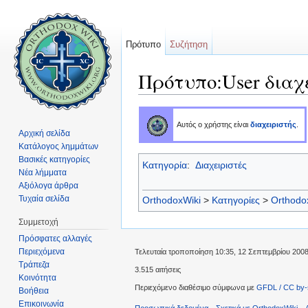
Πρότυπο
Συζήτηση
Πρότυπο:User διαχ
Μετάβαση σε:
πλοήγηση
,
αναζήτηση
Αυτός ο χρήστης είναι
διαχειριστής
.
Αρχική σελίδα
Κατάλογος λημμάτων
Βασικές κατηγορίες
Κατηγορία
:
Διαχειριστές
Νέα λήμματα
Αξιόλογα άρθρα
Τυχαία σελίδα
OrthodoxWiki
>
Κατηγορίες
>
Orthodo
Συμμετοχή
Πρόσφατες αλλαγές
Περιεχόμενα
Τελευταία τροποποίηση 10:35, 12 Σεπτεμβρίου 2008
Τράπεζα
3.515 αιτήσεις
Κοινότητα
Περιεχόμενο διαθέσιμο σύμφωνα με
GFDL / CC by-
Βοήθεια
Επικοινωνία