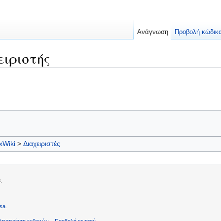
Ανάγνωση
Προβολή κώδικ
ειριστής
xWiki
>
Διαχειριστές
.
sa
.