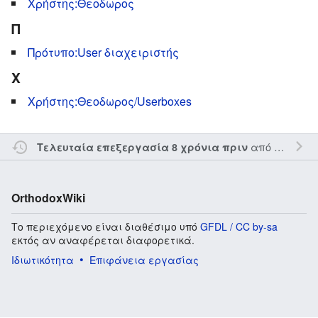
Χρήστης:Θεοδωρος
Π
Πρότυπο:User διαχειριστής
Χ
Χρήστης:Θεοδωρος/Userboxes
από τον την
A
Τελευταία επεξεργασία 8 χρόνια πριν
OrthodoxWiki
Το περιεχόμενο είναι διαθέσιμο υπό
GFDL / CC by-sa
εκτός αν αναφέρεται διαφορετικά.
Ιδιωτικότητα
Επιφάνεια εργασίας