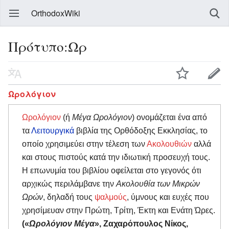
OrthodoxWiki
Πρότυπο:Ωρ
Ωρολόγιον
Ωρολόγιον
(ή
Μέγα Ωρολόγιον
) ονομάζεται ένα από
τα
Λειτουργικά
βιβλία της Ορθόδοξης Εκκλησίας, το
οποίο χρησιμεύει στην τέλεση των
Ακολουθιών
αλλά
και στους πιστούς κατά την ιδιωτική προσευχή τους.
Η επωνυμία του βιβλίου οφείλεται στο γεγονός ότι
αρχικώς περιλάμβανε την
Ακολουθία των Μικρών
Ωρών
, δηλαδή τους
ψαλμούς
, ύμνους και ευχές που
χρησίμευαν στην Πρώτη, Τρίτη, Έκτη και Ενάτη Ώρες.
(«
Ωρολόγιον Μέγα
», Ζαχαρόπουλος Νίκος,