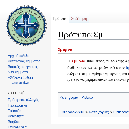
Πρότυπο
Συζήτηση
Πρότυπο:Σμ
Μετάβαση σε:
πλοήγηση
,
αναζήτηση
Σμύρνα
Αρχική σελίδα
Η
Σμύρνα
είναι είδος φυτού της Α
Κατάλογος λημμάτων
Βασικές κατηγορίες
δόθηκε ως καταπραϋντικό στον
Ι
Νέα λήμματα
σώμα του με «μίγμα σμύρνης και 
Αξιόλογα άρθρα
(«
Σμύρνα
»,
Θρησκευτική και Ηθική Ε
Τυχαία σελίδα
Συμμετοχή
Κατηγορία
:
Λεξικό
Πρόσφατες αλλαγές
Περιεχόμενα
Τράπεζα
OrthodoxWiki
>
Κατηγορίες
>
Orthodo
Κοινότητα
Βοήθεια
Επικοινωνία