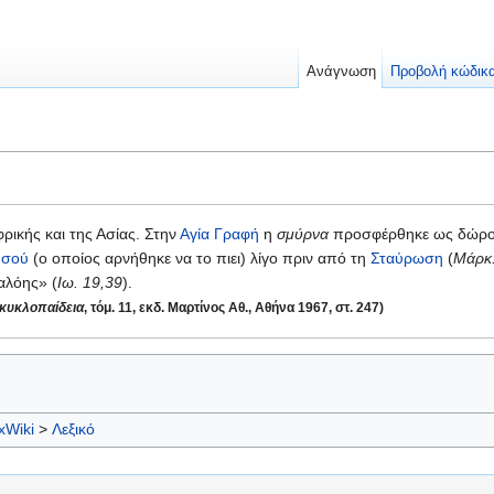
Ανάγνωση
Προβολή κώδικ
φρικής και της Ασίας. Στην
Αγία Γραφή
η
σμύρνα
προσφέρθηκε ως δώρο
ησού
(ο οποίος αρνήθηκε να το πιει) λίγο πριν από τη
Σταύρωση
(
Μάρκ.
αλόης» (
Ιω. 19,39
).
γκυκλοπαίδεια
, τόμ. 11, εκδ. Μαρτίνος Αθ., Αθήνα 1967, στ. 247)
xWiki
>
Λεξικό