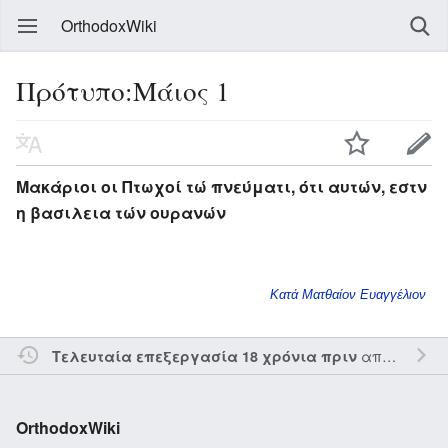
OrthodoxWiki
Πρότυπο:Μάιος 1
Μακάριοι οι Πτωχοί τώ πνεύματι, ότι αυτών, εστν
η βασιλεια τών ουρανών
Κατά Ματθαίον Ευαγγέλιον
από τον την
Τελευταία επεξεργασία 18 χρόνια πριν
OrthodoxWiki