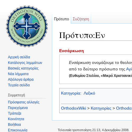
Πρότυπο
Συζήτηση
Πρότυπο:Εν
Μετάβαση σε:
πλοήγηση
,
αναζήτηση
Ενσάρκωση
Αρχική σελίδα
Ενσάρκωση
ονομάζουμε το θεολο
Κατάλογος λημμάτων
Βασικές κατηγορίες
από το δεύτερο πρόσωπο της
Αγ
Νέα λήμματα
(Ευθυμίου Στυλίου, «Μικρό Χριστιανικ
Αξιόλογα άρθρα
Τυχαία σελίδα
Κατηγορία
:
Λεξικό
Συμμετοχή
Πρόσφατες αλλαγές
Περιεχόμενα
OrthodoxWiki
>
Κατηγορίες
>
Orthodo
Τράπεζα
Κοινότητα
Βοήθεια
Επικοινωνία
Τελευταία τροποποίηση 21:13, 4 Δεκεμβρίου 2008.