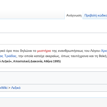
Ανάγνωση
Προβολή κώδικ
γικό όρο που δηλώνει το
μυστήριο
της ενανθρωπήσεως του Λόγου-
Χρι
ίας Τριάδας
, την οποία κατείχε ακεραίως, όπως ταυτόχρονα και τη θεϊ
ό Λεξικό», Αποστολική Διακονία, Αθήνα 1995)
xWiki
>
Λεξικό