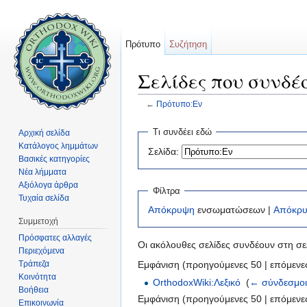
Πρότυπο
Συζήτηση
Σελίδες που συνδέ
←
Πρότυπο:Εν
Μετάβαση σε:
πλοήγηση
,
αναζήτηση
Τι συνδέει εδώ
Αρχική σελίδα
Κατάλογος λημμάτων
Σελίδα:
Βασικές κατηγορίες
Νέα λήμματα
Αξιόλογα άρθρα
Φίλτρα
Τυχαία σελίδα
Απόκρυψη
ενσωματώσεων |
Απόκρ
Συμμετοχή
Πρόσφατες αλλαγές
Οι ακόλουθες σελίδες συνδέουν στη σ
Περιεχόμενα
Τράπεζα
Εμφάνιση (προηγούμενες 50 | επόμενες
Κοινότητα
OrthodoxWiki:Λεξικό
‎
(
← σύνδεσμο
Βοήθεια
Εμφάνιση (προηγούμενες 50 | επόμενες
Επικοινωνία