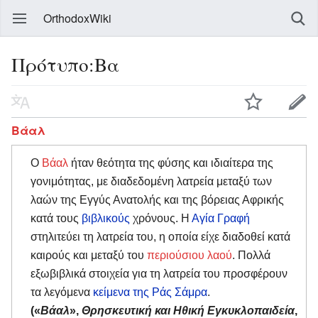
OrthodoxWiki
Πρότυπο:Βα
Βάαλ
Ο
Βάαλ
ήταν θεότητα της φύσης και ιδιαίτερα της
γονιμότητας, με διαδεδομένη λατρεία μεταξύ των
λαών της Εγγύς Ανατολής και της βόρειας Αφρικής
κατά τους
βιβλικούς
χρόνους. Η
Αγία Γραφή
στηλιτεύει τη λατρεία του, η οποία είχε διαδοθεί κατά
καιρούς και μεταξύ του
περιούσιου λαού
. Πολλά
εξωβιβλικά στοιχεία για τη λατρεία του προσφέρουν
τα λεγόμενα
κείμενα της Ράς Σάμρα
.
(«
Βάαλ
»,
Θρησκευτική και Ηθική Εγκυκλοπαιδεία
,