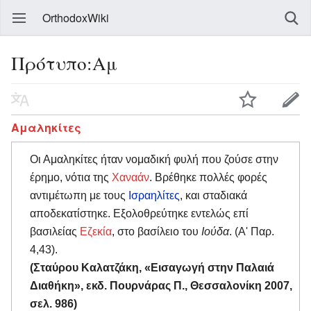
OrthodoxWiki
Πρότυπο:Αμ
Αμαληκίτες
Οι Αμαληκίτες ήταν νομαδική φυλή που ζούσε στην
έρημο, νότια της
Χαναάν
. Βρέθηκε πολλές φορές
αντιμέτωπη με τους
Ισραηλίτες
, και σταδιακά
αποδεκατίστηκε. Εξολοθρεύτηκε εντελώς επί
βασιλείας
Εζεκία
, στο βασίλειο του
Ιούδα
. (Α' Παρ.
4,43).
(Σταύρου Καλατζάκη, «Εισαγωγή στην Παλαιά
Διαθήκη», εκδ. Πουρνάρας Π., Θεσσαλονίκη 2007,
σελ. 986)