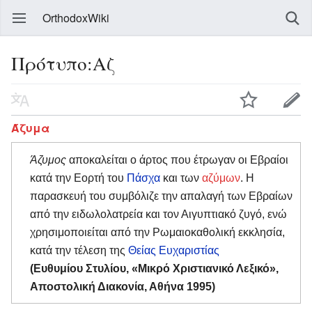
OrthodoxWiki
Πρότυπο:Αζ
Άζυμα
Άζυμος
αποκαλείται ο άρτος που έτρωγαν οι Εβραίοι
κατά την Εορτή του
Πάσχα
και των
αζύμων
. Η
παρασκευή του συμβόλιζε την απαλαγή των Εβραίων
από την ειδωλολατρεία και τον Αιγυπτιακό ζυγό, ενώ
χρησιμοποιείται από την Ρωμαιοκαθολική εκκλησία,
κατά την τέλεση της
Θείας Ευχαριστίας
(Ευθυμίου Στυλίου, «Μικρό Χριστιανικό Λεξικό»,
Αποστολική Διακονία, Αθήνα 1995)