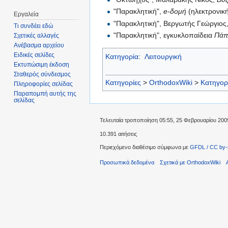
"Παρακλητική",
e-δομή
(ηλεκτρονικ
Εργαλεία
"Παρακλητική", Βεργωτής Γεώργιος
Τι συνδέει εδώ
"Παρακλητική", εγκυκλοπαίδεια
Πάπ
Σχετικές αλλαγές
Ανέβασμα αρχείου
Ειδικές σελίδες
Κατηγορία
:
Λειτουργική
Εκτυπώσιμη έκδοση
Σταθερός σύνδεσμος
Κατηγορίες
>
OrthodoxWiki
>
Κατηγορ
Πληροφορίες σελίδας
Παραπομπή αυτής της
σελίδας
Τελευταία τροποποίηση 05:55, 25 Φεβρουαρίου 200
10.391 αιτήσεις
Περιεχόμενο διαθέσιμο σύμφωνα με
GFDL / CC by-
Προσωπικά δεδομένα
Σχετικά με OrthodoxWiki