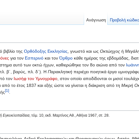
Ανάγνωση
Προβολή κώδικ
ό βιβλίο της
Ορθόδοξης Εκκλησίας
, γνωστό και ως
Οκτώηχος
ή
Μεγάλ
όνες
για τον
Εσπερινό
και τον
Όρθρο
κάθε ημέρας της εβδομάδας, διατ
ύστημα αυτό των οκτώ ήχων, καθιερώθηκε τον 8ο αιώνα από τον
Ιωάνν
πλ. β΄, βαρύς, πλ. δ΄). Η
Παρακλητική
περιέχει ποιητικά έργα υμνογρά
από τον
Ιωσήφ τον Υμνογράφο
, στον οποίο αποδίδονται οι μισοί τουλά
ι από το έτος 1837 και εξής ώστε να γίνεται η διάκριση από τη
Μικρή Ο
[1]
κής
.
κή Εγκυκλοπαίδεια
, τόμ. 10, εκδ. Μαρτίνος Αθ., Αθήνα 1967, στ. 28.
αντινολόγιο-Λεξικό Εκκλησιαστικών και Θρησκευτικών όρων
, Αστήρ, Αθ