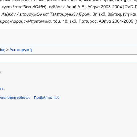
ή εγκυκλοπαίδεια
ΔΟΜΗ
), εκδόσεις Δομή Α.Ε., Αθήνα 2003-2004 [DVD
,
Λεξικόν Λειτουργικών και Τελετουργικών Όρων
, 3η έκδ. βελτιωμένη κα
υρος-Λαρούς-Μπριτάννικα
, τόμ. 48, εκδ. Πάπυρος, Αθήνα 2004-2005
ίες
>
Λειτουργική
9.
sa
.
Αποποίηση ευθυνών
Προβολή κινητού