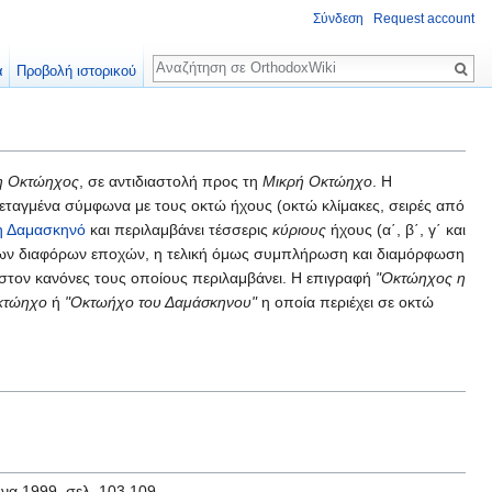
Σύνδεση
Request account
Αναζήτηση
α
Προβολή ιστορικού
η Οκτώηχος
, σε αντιδιαστολή προς τη
Μικρή Οκτώηχο
. Η
εταγμένα σύμφωνα με τους οκτώ ήχους (οκτώ κλίμακες, σειρές από
η Δαμασκηνό
και περιλαμβάνει τέσσερις
κύριους
ήχους (α΄, β΄, γ΄ και
φων διαφόρων εποχών, η τελική όμως συμπλήρωση και διαμόρφωση
χιστον κανόνες τους οποίους περιλαμβάνει. Η επιγραφή
"Οκτώηχος η
κτώηχο
ή
"Οκτωήχο του Δαμάσκηνου"
η οποία περιέχει σε οκτώ
ήνα 1999, σελ. 103.109.