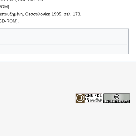
-ROM].
ι επαυξημένη, Θεσσαλονίκη 1995, σελ. 173.
 [CD-ROM].