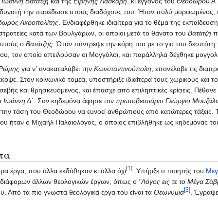
υ
Ιωάννη Βατάτζη
και της
Ειρήνης Λάσκαρη
, κι εγγονός του
Θεόδωρου Α΄
ο δυνατή την παρέδωσε στους διαδόχους του. Ήταν πολύ μορφωμένος, κα
δωρος Ακροπολίτης
. Ενδιαφέρθηκε ιδιαίτερα για το θέμα της εκπαίδευσ
στρατείες κατά των Βουλγάρων, οι οποίοι μετά το θάνατο του
Βατάτζη
π
αυτούς ο
Βατάτζης
. Όταν πάντρεψε την κόρη του με το γιο του δεσπότη
ου, τον οποίο απειλούσαν οι Μογγόλοι, και παράλληλα δέχθηκε μογγολι
Ρώμης
για ν' ανακαταλάβει την
Κωνσταντινούπολη
, επανέλαβε τις διαπ
έκοψε. Στον κοινωνικό τομέα, υποστήριξε ιδιαίτερα τους χωρικούς και τ
σεβής και θρησκευόμενος, και έπασχε από επιληπτικές κρίσεις. Πέθανε
ου
Ιωάννη Δ΄
. Σαν κηδεμόνα άφησε τον
πρωτοβεστιάριο Γεώργιο Μουζάλ
στην τάση του Θεοδώρου να ευνοεί ανθρώπους από κατώτερες τάξεις. 
ου ήταν ο Μιχαήλ Παλαιολόγος, ο οποίος επιβλήθηκε ως κηδεμόνας το
τα
[1]
α έργα, που άλλα εκδόθηκαν κι άλλα όχι
. Υπήρξε ο ποιητής του
Μεγ
ς διάφορων άλλων θεολογικών έργων, όπως ο
"Λόγος εις τε το Μέγα Σάβ
[3]
υ. Από τα πιο γνωστά θεολογικά έργα του είναι τα
Θεωνύμια
. Έγραψε