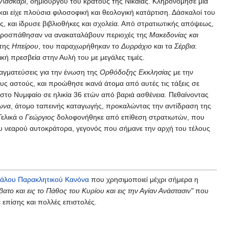
Λάσκαρι
, δημιουργού του κράτους της Νικαίας. Κληρονόμησε μια
ι είχε πλούσια φιλοσοφική και θεολογική κατάρτιση. Δάσκαλοί του
ης, και ίδρυσε βιβλιοθήκες και σχολεία. Από στρατιωτικής απόψεως,
ροσπάθησαν να ανακαταλάβουν περιοχές της
Μακεδονίας και
 της
Ηπείρου
, του παραχωρήθηκαν το
Δυρράχιο
και τα
Σέρβια.
κή πρεσβεία στην Αυλή του με μεγάλες τιμές.
ραγματεύσεις για την ένωση της
Ορθόδοξης Εκκλησίας
με την
ους αστούς, και προώθησε ικανά άτομα από αυτές τις τάξεις σε
 στο Νυμφαίο σε ηλικία 36 ετών από βαριά ασθένεια. Πεθαίνοντας
ωνα
, άτομο ταπεινής καταγωγής, προκαλώντας την αντίδραση της
Τελικά ο
Γεώργιος
δολοφονήθηκε από επίθεση στρατιωτών, που
υ νεαρού αυτοκράτορα, γεγονός που σήμανε την αρχή του τέλους
άλου Παρακλητικού Κανόνα
που χρησιμοποιεί μέχρι σήμερα η
βατο και εις το Πάθος του Κυρίου και εις την Αγίαν Ανάστασιν"
που
 επίσης και πολλές επιστολές.