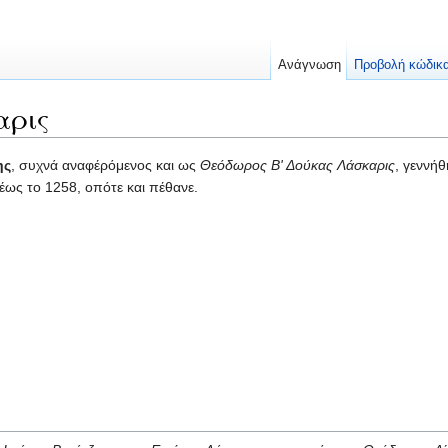
Ανάγνωση
Προβολή κώδικ
αρις
ης
, συχνά αναφέρόμενος και ως
Θεόδωρος Β' Δούκας Λάσκαρις
, γεννή
ως το 1258, οπότε και πέθανε.