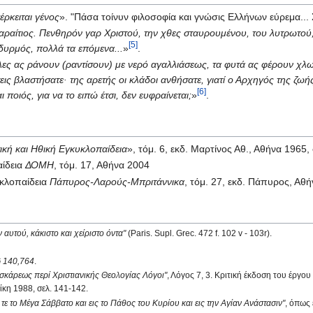
ρκειται γένος
». "Πάσα τοίνυν φιλοσοφία και γνώσις Ελλήνων εύρεμα... Σ
αραίτιος. Πενθηρόν γαρ Χριστού, την χθες σταυρουμένου, του λυτρωτού
[5]
υρμός, πολλά τα επόμενα...
»
.
έλες ας ράνουν (ραντίσουν) με νερό αγαλλιάσεως, τα φυτά ας φέρουν χλ
εις βλαστήσατε· της αρετής οι κλάδοι ανθήσατε, γιατί ο Αρχηγός της ζωή
[6]
ι ποιός, για να το ειπώ έτσι, δεν ευφραίνεται;
»
.
ική και Ηθική Εγκυκλοπαίδεια
», τόμ. 6, εκδ. Μαρτίνος Αθ., Αθήνα 1965,
αίδεια
ΔΟΜΗ
, τόμ. 17, Αθήνα 2004
υκλοπαίδεια
Πάπυρος-Λαρούς-Μπριτάννικα
, τόμ. 27, εκδ. Πάπυρος, Αθ
ν αυτού, κάκιστο και χείριστο όντα"
(Paris. Supl. Grec. 472 f. 102 v - 103r).
 140,764
.
κάρεως περί Χριστιανικής Θεολογίας Λόγοι"
, Λόγος 7, 3. Κριτική έκδοση του έργου
κη 1988, σελ. 141-142.
 τε το Μέγα Σάββατο και εις το Πάθος του Κυρίου και εις την Αγίαν Ανάστασιν"
, όπως 