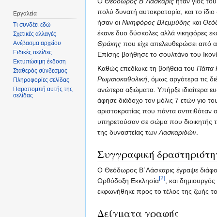
Ο
Θεόδωρος Β΄Λάσκαρις
ήταν γιος το
πολύ δυνατή αυτοκρατορία, και το ίδι
Εργαλεία
ήσαν οι
Νικηφόρος Βλεμμύδης
και
Θεό
Τι συνδέει εδώ
έκανε δυο δύσκολες αλλά νικηφόρες εκ
Σχετικές αλλαγές
Ανέβασμα αρχείου
Θράκης
που είχε απελευθερώσει από 
Ειδικές σελίδες
Επίσης βοήθησε το σουλτάνο του Ικονί
Εκτυπώσιμη έκδοση
Καθώς επεδίωκε τη βοήθεια του
Πάπα 
Σταθερός σύνδεσμος
Ρωμαιοκαθολική
, όμως αργότερα τις δι
Πληροφορίες σελίδας
Παραπομπή αυτής της
ανώτερα αξιώματα. Υπήρξε ιδιαίτερα ευ
σελίδας
άφησε διάδοχο τον μόλις 7 ετών γιο τ
αριστοκρατίας που πάντα αντιτιθόταν 
υπηρετούσαν σε σώμα που διοικητής τ
της δυναστείας των
Λασκαριδών
.
Συγγραφική δραστηριότη
Ο Θεόδωρος Β΄Λάσκαρις έγραψε διάφορ
[2]
Ορθόδοξη Εκκλησία
, και δημιουργό
εκφωνήθηκε προς το τέλος της ζωής το
Δείγματα γραφής