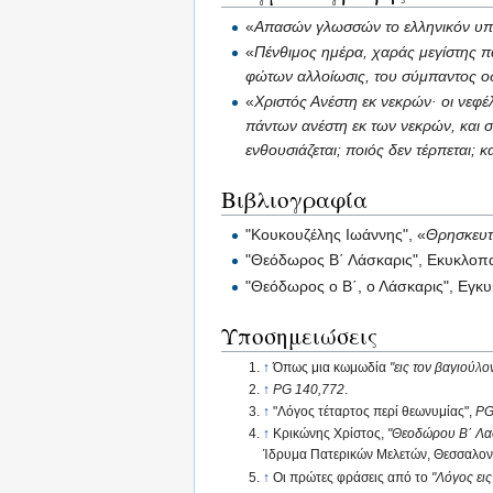
«
Απασών γλωσσών το ελληνικόν υπέ
«
Πένθιμος ημέρα, χαράς μεγίστης π
φώτων αλλοίωσις, του σύμπαντος οδ
«
Χριστός Ανέστη εκ νεκρών· οι νεφ
πάντων ανέστη εκ των νεκρών, και σ
ενθουσιάζεται; ποιός δεν τέρπεται; κα
Βιβλιογραφία
"Κουκουζέλης Ιωάννης", «
Θρησκευτ
"Θεόδωρος Β΄ Λάσκαρις", Εκυκλοπ
"Θεόδωρος ο Β΄, ο Λάσκαρις", Εγκ
Υποσημειώσεις
↑
Όπως μια κωμωδία
"εις τον βαγιούλο
↑
PG 140,772
.
↑
"Λόγος τέταρτος περί θεωνυμίας",
PG
↑
Κρικώνης Χρίστος,
"Θεοδώρου Β΄ Λασ
Ίδρυμα Πατερικών Μελετών, Θεσσαλονί
↑
Οι πρώτες φράσεις από το
"Λόγος εις