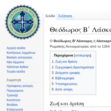
Σελίδα
Συζήτηση
Θεόδωρος Β΄ Λάσκ
Μετάβαση σε:
πλοήγηση
,
αναζήτηση
Ο
Θεόδωρος Β' Λάσκαρις
ή
Λάσκαρ
Ρωμαϊκής Αυτοκρατορίας από το 1254 έ
Αρχική σελίδα
Κατάλογος λημμάτων
Περιεχόμενα
[
απόκρυψη
]
Βασικές κατηγορίες
1
Ζωή και δράση
Νέα λήμματα
Αξιόλογα άρθρα
2
Συγγραφική δραστηριότητα
Τυχαία σελίδα
3
Δείγματα γραφής
4
Βιβλιογραφία
Συμμετοχή
5
Υποσημειώσεις
Πρόσφατες αλλαγές
6
Δείτε ακόμη
Περιεχόμενα
Τράπεζα
Κοινότητα
Ζωή και δράση
Βοήθεια
Επικοινωνία