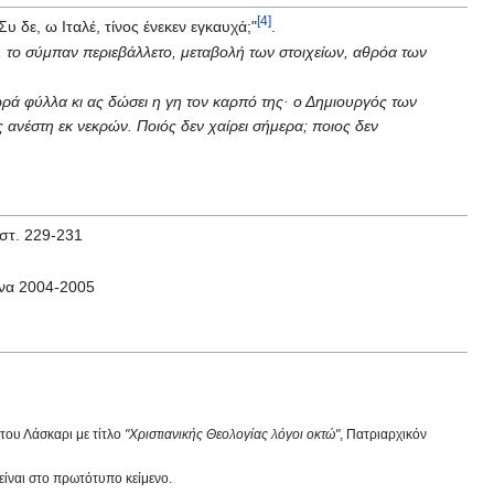
[4]
υ δε, ω Ιταλέ, τίνος ένεκεν εγκαυχά;"
.
, το σύμπαν περιεβάλλετο, μεταβολή των στοιχείων, αθρόα των
ωρά φύλλα κι ας δώσει η γη τον καρπό της· ο Δημιουργός των
ς ανέστη εκ νεκρών. Ποιός δεν χαίρει σήμερα; ποιος δεν
 στ. 229-231
ήνα 2004-2005
 του Λάσκαρι με τίτλο
"Χριστιανικής Θεολογίας λόγοι οκτώ"
, Πατριαρχικόν
είναι στο πρωτότυπο κείμενο.