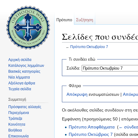
Πρότυπο
Συζήτηση
Σελίδες που συνδέ
←
Πρότυπο:Οκτωβρίου 7
Μετάβαση σε:
πλοήγηση
,
αναζήτηση
Τι συνδέει εδώ
Αρχική σελίδα
Κατάλογος λημμάτων
Σελίδα:
Βασικές κατηγορίες
Νέα λήμματα
Αξιόλογα άρθρα
Φίλτρα
Τυχαία σελίδα
Απόκρυψη
ενσωματώσεων |
Απόκρ
Συμμετοχή
Πρόσφατες αλλαγές
Οι ακόλουθες σελίδες συνδέουν στη σ
Περιεχόμενα
Τράπεζα
Εμφάνιση (προηγούμενες 50 | επόμενες
Κοινότητα
Πρότυπο:Αποφθέγματα
‎
(
← σύνδεσ
Βοήθεια
Πρότυπο:Οκτώβριος 7
(σελίδα ανα
Επικοινωνία