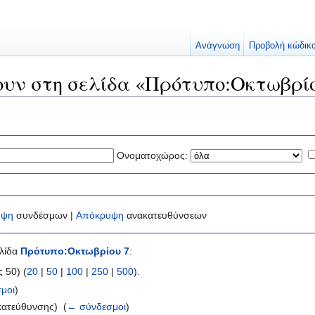
Ανάγνωση
Προβολή κώδικ
ουν στη σελίδα «Πρότυπο:Οκτωβρί
Ονοματοχώρος:
υψη
συνδέσμων |
Απόκρυψη
ανακατευθύνσεων
ελίδα
Πρότυπο:Οκτωβρίου 7
:
 50) (
20
|
50
|
100
|
250
|
500
).
μοι
)
κατεύθυνσης) ‎
(
← σύνδεσμοι
)