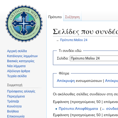
Πρότυπο
Συζήτηση
Σελίδες που συνδέ
←
Πρότυπο:Μαΐου 24
Μετάβαση σε:
πλοήγηση
,
αναζήτηση
Τι συνδέει εδώ
Αρχική σελίδα
Κατάλογος λημμάτων
Σελίδα:
Βασικές κατηγορίες
Νέα λήμματα
Αξιόλογα άρθρα
Φίλτρα
Τυχαία σελίδα
Απόκρυψη
ενσωματώσεων |
Απόκρ
Συμμετοχή
Πρόσφατες αλλαγές
Οι ακόλουθες σελίδες συνδέουν στη σ
Περιεχόμενα
Τράπεζα
Εμφάνιση (προηγούμενες 50 | επόμενες
Κοινότητα
Πρότυπο:Αποφθέγματα
‎
(
← σύνδεσ
Βοήθεια
Εμφάνιση (προηγούμενες 50 | επόμενες
Επικοινωνία