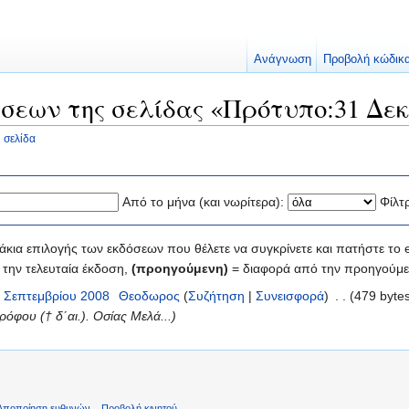
Ανάγνωση
Προβολή κώδικ
σεων της σελίδας «Πρότυπο:31 Δεκ
 σελίδα
Από το μήνα (και νωρίτερα):
Φίλτ
κια επιλογής των εκδόσεων που θέλετε να συγκρίνετε και πατήστε το e
την τελευταία έκδοση,
(προηγούμενη)
= διαφορά από την προηγούμε
4 Σεπτεμβρίου 2008
‎
Θεοδωρος
(
Συζήτηση
|
Συνεισφορά
)
‎
. .
(479 byte
όφου († δ΄αι.). Οσίας Μελά...)
Αποποίηση ευθυνών
Προβολή κινητού