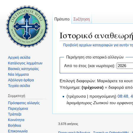
Πρότυπο
Συζήτηση
Ιστορικό αναθεωρή
Προβολή αρχείων καταγραφών για αυτήν τη
Μετάβαση σε:
πλοήγηση
,
αναζήτηση
Περιήγηση στο ιστορικό αλλαγών
Αρχική σελίδα
Κατάλογος λημμάτων
Από το έτος (και νωρίτερα):
Βασικές κατηγορίες
Νέα λήμματα
Αξιόλογα άρθρα
Επιλογή διαφορών: Μαρκάρετε τα κουτά
Τυχαία σελίδα
Υπόμνημα:
(τρέχουσα)
= διαφορά από 
Συμμετοχή
(τρέχουσα | προηγούμενη)
08:48, 
Ιερομάρτυρος Ζωτικού του ορφανοτρ
Πρόσφατες αλλαγές
Περιεχόμενα
Τράπεζα
Κοινότητα
3.678 αιτήσεις
Βοήθεια
Επικοινωνία
Προσωπικά δεδομένα
Σχετικά με OrthodoxWiki