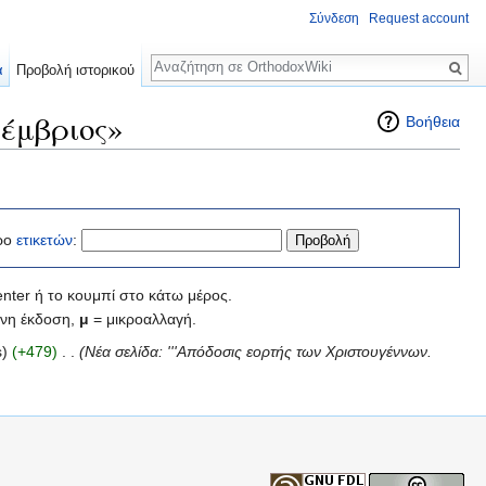
Σύνδεση
Request account
Αναζήτηση
α
Προβολή ιστορικού
έμβριος»
Βοήθεια
ρο
ετικετών
:
nter ή το κουμπί στο κάτω μέρος.
νη έκδοση,
μ
= μικροαλλαγή.
s)
(+479)
‎
. .
(Νέα σελίδα: '''Απόδοσις εορτής των Χριστουγέννων.