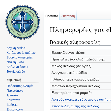
Πρότυπο
Συζήτηση
Πληροφορίες για 
Μετάβαση σε:
πλοήγηση
,
αναζήτηση
Βασικές πληροφορίες
Αρχική σελίδα
Εμφανιζόμενος τίτλος
Κατάλογος λημμάτων
Βασικές κατηγορίες
Προεπιλεγμένο κλειδί ταξινόμησης
Νέα λήμματα
Μήκος σελίδας (σε bytes)
Αξιόλογα άρθρα
Τυχαία σελίδα
Αναγνωριστικό σελίδας
Γλώσσα περιεχομένου σελίδας
Συμμετοχή
Μοντέλο περιεχομένου σελίδας
Πρόσφατες αλλαγές
Περιεχόμενα
Ευρετηρίαση από ρομπότ
Τράπεζα
Αριθμός ανακατευθύνσεων σε αυτήν τ
Κοινότητα
Βοήθεια
Υποσελίδες αυτής της σελίδας
Επικοινωνία