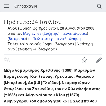
OrthodoxWiki
Πρότυπο:24 Ιουλίου
Αναθεώρηση ως προς 07:54, 28 Αυγούστου 2008
από τον
Maglavites
(
Συζήτηση
|
Συνεισφορά
)
(
διαφορά
)
← Παλαιότερη αναθεώρηση
|
Τελευταία αναθεώρηση (διαφορά) | Νεότερη
αναθεώρηση → (διαφορά)
Μεγαλομάρτυρος Χριστίνης (†300). Μαρτύρων
Ερμογένους, Καπίτωνος, Υμεναίου, Ρωμανού
[Μπορίσου], Δαβίδ [Γλιέβου]. Νεομαρτύρων
Θεοφίλου του Ζακυνθίου, του εν Χίω αθλήσαντος
(†1635) και Αθανασίου του Κίου (†1670).
Αθηναγόρου του ομολογητού και Σαλομπτίνου