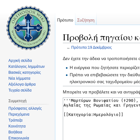
Πρότυπο
Συζήτηση
Προβολή πηγαίου κ
←
Πρότυπο:19 Δεκέμβριος
Μετάβαση σε:
πλοήγηση
,
αναζήτηση
Δεν έχετε την άδεια να τροποποιήσετε 
Αρχική σελίδα
Κατάλογος λημμάτων
Η ενέργεια που ζητήσατε περιορίζε
Βασικές κατηγορίες
Πρέπει να επιβεβαιώσετε την διεύθ
Νέα λήμματα
ηλεκτρονικού σας ταχυδρομείου μ
Αξιόλογα άρθρα
Τυχαία σελίδα
Μπορείτε να προβάλετε και να αντιγράψ
Συμμετοχή
Πρόσφατες αλλαγές
Περιεχόμενα
Τράπεζα
Κοινότητα
Βοήθεια
Επικοινωνία