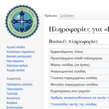
Πρότυπο
Συζήτηση
Πληροφορίες για 
Μετάβαση σε:
πλοήγηση
,
αναζήτηση
Βασικές πληροφορίες
Αρχική σελίδα
Εμφανιζόμενος τίτλος
Κατάλογος λημμάτων
Βασικές κατηγορίες
Προεπιλεγμένο κλειδί ταξινόμησης
Νέα λήμματα
Μήκος σελίδας (σε bytes)
Αξιόλογα άρθρα
Τυχαία σελίδα
Αναγνωριστικό σελίδας
Γλώσσα περιεχομένου σελίδας
Συμμετοχή
Μοντέλο περιεχομένου σελίδας
Πρόσφατες αλλαγές
Περιεχόμενα
Ευρετηρίαση από ρομπότ
Τράπεζα
Αριθμός ανακατευθύνσεων σε αυτήν τ
Κοινότητα
Βοήθεια
Υποσελίδες αυτής της σελίδας
Επικοινωνία