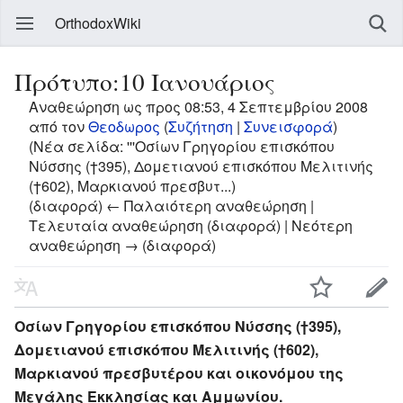
OrthodoxWiki
Πρότυπο:10 Ιανουάριος
Αναθεώρηση ως προς 08:53, 4 Σεπτεμβρίου 2008
από τον
Θεοδωρος
(
Συζήτηση
|
Συνεισφορά
)
(Νέα σελίδα: '''Οσίων Γρηγορίου επισκόπου
Νύσσης (†395), Δομετιανού επισκόπου Μελιτινής
(†602), Μαρκιανού πρεσβυτ...)
(διαφορά) ← Παλαιότερη αναθεώρηση |
Τελευταία αναθεώρηση (διαφορά) | Νεότερη
αναθεώρηση → (διαφορά)
Οσίων Γρηγορίου επισκόπου Νύσσης (†395),
Δομετιανού επισκόπου Μελιτινής (†602),
Μαρκιανού πρεσβυτέρου και οικονόμου της
Μεγάλης Εκκλησίας και Αμμωνίου.