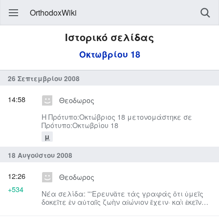
OrthodoxWiki
Ιστορικό σελίδας
Οκτωβρίου 18
26 Σεπτεμβρίου 2008
14:58
Θεοδωρος
Η Πρότυπο:Οκτώβριος 18 μετονομάστηκε σε
Πρότυπο:Οκτωβρίου 18
μ
18 Αυγούστου 2008
12:26
Θεοδωρος
+534
Νέα σελίδα: '''Ερευνᾶτε τὰς γραφάς ὅτι ὑμεῖς
δοκεῖτε ἐν αὐταῖς ζωὴν αἰώνιον ἔχειν· καὶ ἐκεῖναί
εἰσιν ...