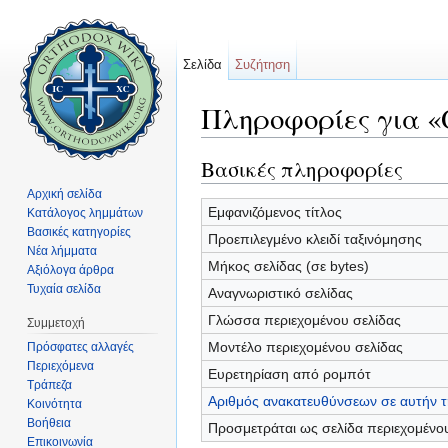
Σελίδα
Συζήτηση
Πληροφορίες για «
Μετάβαση σε:
πλοήγηση
,
αναζήτηση
Βασικές πληροφορίες
Αρχική σελίδα
Εμφανιζόμενος τίτλος
Κατάλογος λημμάτων
Βασικές κατηγορίες
Προεπιλεγμένο κλειδί ταξινόμησης
Νέα λήμματα
Μήκος σελίδας (σε bytes)
Αξιόλογα άρθρα
Τυχαία σελίδα
Αναγνωριστικό σελίδας
Γλώσσα περιεχομένου σελίδας
Συμμετοχή
Μοντέλο περιεχομένου σελίδας
Πρόσφατες αλλαγές
Περιεχόμενα
Ευρετηρίαση από ρομπότ
Τράπεζα
Αριθμός ανακατευθύνσεων σε αυτήν τ
Κοινότητα
Βοήθεια
Προσμετράται ως σελίδα περιεχομένο
Επικοινωνία