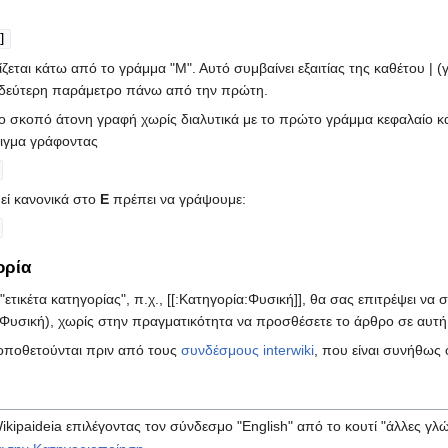
]
ζεται κάτω από το γράμμα "Μ". Αυτό συμβαίνει εξαιτίας της καθέτου |
τη δεύτερη παράμετρο πάνω από την πρώτη.
 το σκοπό άτονη γραφή χωρίς διαλυτικά με το πρώτο γράμμα κεφαλαίο κ
ειγμα γράφοντας
πεί κανονικά στο
Ε
πρέπει να γράψουμε:
ορία
 "ετικέτα κατηγορίας", π.χ., [[:Κατηγορία:Φυσική]], θα σας επιτρέψει 
Φυσική), χωρίς στην πραγματικότητα να προσθέσετε το άρθρο σε αυτή 
τοποθετούνται πριν από τους
συνδέσμους interwiki
, που είναι συνήθως ο
ikipaideia επιλέγοντας τον σύνδεσμο "English" από το κουτί "άλλες γλ