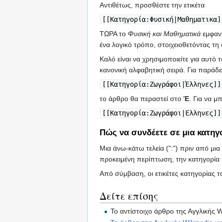
Αντιθέτως, προσθέστε την ετικέτα
[[Κατηγορία:Φυσική|Μαθηματικα]
ΤΩΡΑ το
Φυσική και Μαθηματικά
εμφανί
ένα λογικό τρόπο, στοιχειοθετόντας 
Καλό είναι να χρησιμοποιείτε για αυτό
κανονική αλφαβητική σειρά. Για παράδ
[[Κατηγορία:Ζωγράφοι|Έλληνες]]
το άρθρο θα περαστεί στο
Έ
. Για να μ
[[Κατηγορία:Ζωγράφοι|Ελληνες]]
Πώς να συνδέετε σε μια κατηγ
Μια άνω-κάτω τελεία (":") πριν από μια
προκειμένη περίπτωση, την κατηγορία 
Από σύμβαση, οι ετικέτες κατηγορίας 
Δείτε επίσης
Το αντίστοιχο άρθρο της Αγγλικής W