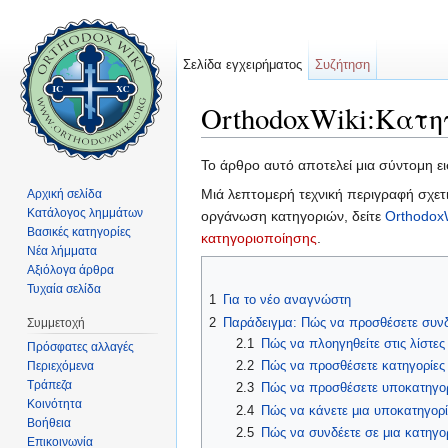
Σελίδα εγχειρήματος
Συζήτηση
OrthodoxWiki:Κατη
Μετάβαση σε:
πλοήγηση
,
αναζήτηση
Το άρθρο αυτό αποτελεί μια σύντομη ει
Μιά λεπτομερή τεχνική περιγραφή σχετ
Αρχική σελίδα
Κατάλογος λημμάτων
οργάνωση κατηγοριών, δείτε
Orthodox
Βασικές κατηγορίες
κατηγοριοποίησης
.
Νέα λήμματα
Αξιόλογα άρθρα
Τυχαία σελίδα
1
Για το νέο αναγνώστη
2
Παράδειγμα: Πώς να προσθέσετε συνδ
Συμμετοχή
2.1
Πώς να πλοηγηθείτε στις λίστες
Πρόσφατες αλλαγές
2.2
Πώς να προσθέσετε κατηγορίες
Περιεχόμενα
Τράπεζα
2.3
Πώς να προσθέσετε υποκατηγορ
Κοινότητα
2.4
Πώς να κάνετε μια υποκατηγορί
Βοήθεια
2.5
Πώς να συνδέετε σε μια κατηγο
Επικοινωνία