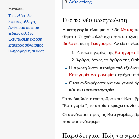
3
Δείτε επίσης
Εργαλεία
Τι συνδέει εδώ
Για το νέο αναγνώστη
Σχετικές αλλαγές
Ανέβασμα αρχείου
Η
κατηγορία
είναι μια σελίδα
λίστας
πο
Ειδικές σελίδες
θέματα. Συχνά -αλλά όχι πάντα- ταξινο
Εκτυπώσιμη έκδοση
Βιολογία
και η
Γεωγραφία
. Αν είστε νέο
Σταθερός σύνδεσμος
Πληροφορίες σελίδας
Υποκατηγορίες της
Κατηγορία:
Άρθρα, όπως το άρθρο της Orth
Η πρώτη λίστα περιέχει πιό εξειδικ
Κατηγορία:Αστρονομία
περιέχει τα
Όταν ενδιαφέρεστε για ένα γενικό ά
κάποια
υποκατηγορία
.
Όταν διαβάζετε ένα άρθρο και θέλετε βρ
"Κατηγορία:", το οποίο περιέχει σε λίσ
Οι σύνδεσμοι προς τις
Κατηγορίες:
βρ
που σας ενδιαφέρει.
Παράδειγμα: Πώς να προσ