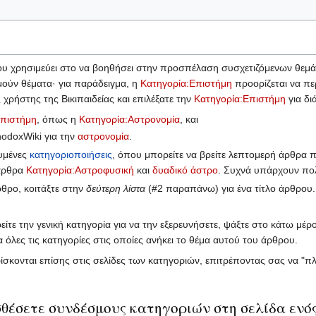
υ χρησιμεύει στο να βοηθήσει στην προσπέλαση συσχετιζόμενων θεμάτ
μούν θέματα· για παράδειγμα, η
Κατηγορία:Επιστήμη
προορίζεται να πε
ς χρήστης της Βικιπαιδείας και επιλέξατε την
Κατηγορία:Επιστήμη
για δι
Επιστήμη
, όπως η
Κατηγορία:Αστρονομία
, και
odoxWiki για την
αστρονομία
.
ευμένες
κατηγοριοποιήσεις
, όπου μπορείτε να βρείτε λεπτομερή άρθρα π
 άρθρα
Κατηγορία:Αστροφυσική
και
δυαδικό άστρο
. Συχνά υπάρχουν πο
ρθρο, κοιτάξτε στην
δεύτερη λίστα
(#2 παραπάνω) για ένα τίτλο άρθρου. 
είτε την γενική κατηγορία για να την εξερευνήσετε, ψάξτε στο κάτω μέρ
τα όλες τις κατηγορίες στις οποίες ανήκει το θέμα αυτού του άρθρου.
ίσκονται επίσης στις σελίδες των κατηγοριών, επιτρέποντας σας να "πλ
θέσετε συνδέσμους κατηγοριών στη σελίδα ενός