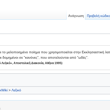
Ανάγνωση
Προβολή κώδικ
ι το μελοποιημένο ποίημα που χρησιμοποιείται στην Εκκλησιαστική λ
αι δομημένοι σε "κανόνες", που αποτελούνται από "ωδές".
ό Λεξικό», Αποστολική Διακονία, Αθήνα 1995)
xWiki
>
Λεξικό
.