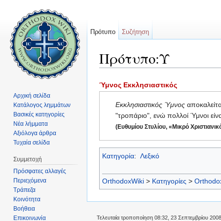
Πρότυπο
Συζήτηση
Πρότυπο:Υ
Μετάβαση σε:
πλοήγηση
,
αναζήτηση
Ύμνος Εκκλησιαστικός
Αρχική σελίδα
Εκκλησιαστικός Ύμνος
αποκαλείτα
Κατάλογος λημμάτων
Βασικές κατηγορίες
"τροπάριο", ενώ πολλοί Ύμνοι είν
Νέα λήμματα
(Ευθυμίου Στυλίου, «Μικρό Χριστιανικ
Αξιόλογα άρθρα
Τυχαία σελίδα
Κατηγορία
:
Λεξικό
Συμμετοχή
Πρόσφατες αλλαγές
Περιεχόμενα
OrthodoxWiki
>
Κατηγορίες
>
Orthodo
Τράπεζα
Κοινότητα
Βοήθεια
Επικοινωνία
Τελευταία τροποποίηση 08:32, 23 Σεπτεμβρίου 2008