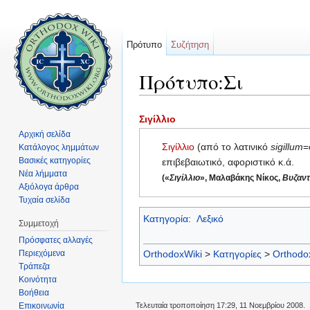
Πρότυπο
Συζήτηση
Πρότυπο:Σι
Μετάβαση σε:
πλοήγηση
,
αναζήτηση
Σιγίλλιο
Αρχική σελίδα
Σιγίλλιο
(από το λατινικό
sigillum
=
Κατάλογος λημμάτων
Βασικές κατηγορίες
επιβεβαιωτικό, αφοριστικό κ.ά.
Νέα λήμματα
(«
Σιγίλλιο
», Μαλαβάκης Νίκος,
Βυζαντ
Αξιόλογα άρθρα
Τυχαία σελίδα
Κατηγορία
:
Λεξικό
Συμμετοχή
Πρόσφατες αλλαγές
Περιεχόμενα
OrthodoxWiki
>
Κατηγορίες
>
Orthodo
Τράπεζα
Κοινότητα
Βοήθεια
Επικοινωνία
Τελευταία τροποποίηση 17:29, 11 Νοεμβρίου 2008.