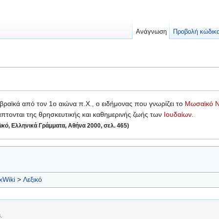
Ανάγνωση
Προβολή κώδικ
εβραϊκά από τον 1ο αιώνα π.Χ., ο ειδήμονας που γνωρίζει το
Μωσαϊκό
 άπτονται της θρησκευτικής και καθημερινής ζωής των
Ιουδαίων
.
ικό
, Ελληνικά Γράμματα, Αθήνα 2000, σελ. 465)
xWiki
>
Λεξικό
.