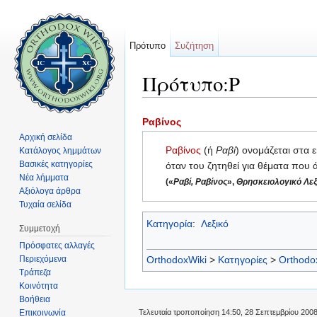
Πρότυπο
Συζήτηση
Πρότυπο:Ρ
Μετάβαση σε:
πλοήγηση
,
αναζήτηση
Ραβίνος
Αρχική σελίδα
Ραβίνος
(ή
Ραβί
) ονομάζεται στα 
Κατάλογος λημμάτων
Βασικές κατηγορίες
όταν του ζητηθεί για θέματα που
Νέα λήμματα
(«
Ραβί, Ραβίνος
»,
Θρησκειολογικό Λεξ
Αξιόλογα άρθρα
Τυχαία σελίδα
Κατηγορία
:
Λεξικό
Συμμετοχή
Πρόσφατες αλλαγές
Περιεχόμενα
OrthodoxWiki
>
Κατηγορίες
>
Orthodo
Τράπεζα
Κοινότητα
Βοήθεια
Επικοινωνία
Τελευταία τροποποίηση 14:50, 28 Σεπτεμβρίου 2008