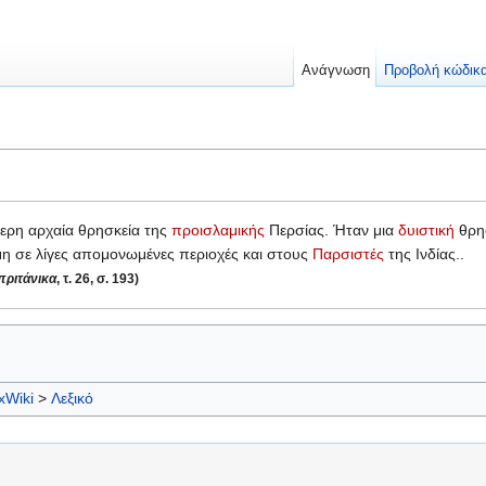
Ανάγνωση
Προβολή κώδικ
τερη αρχαία θρησκεία της
προισλαμικής
Περσίας. Ήταν μια
δυιστική
θρησ
όμη σε λίγες απομονωμένες περιοχές και στους
Παρσιστές
της Ινδίας..
ριτάνικα
, τ. 26, σ. 193)
xWiki
>
Λεξικό