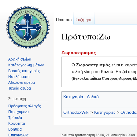
Πρότυπο
Συζήτηση
Πρότυπο:Ζω
Μετάβαση σε:
πλοήγηση
,
αναζήτηση
Ζωροαστρισμός
Αρχική σελίδα
Ο
Ζωροαστρισμός
είναι η κυριό
Κατάλογος λημμάτων
Βασικές κατηγορίες
τελική νίκη του Καλού. Επιζεί ακ
Νέα λήμματα
(Εγκυκλοπαίδεια
Πάπυρος-Λαρούς-Μπ
Αξιόλογα άρθρα
Τυχαία σελίδα
Κατηγορία
:
Λεξικό
Συμμετοχή
Πρόσφατες αλλαγές
Περιεχόμενα
OrthodoxWiki
>
Κατηγορίες
>
Orthodo
Τράπεζα
Κοινότητα
Βοήθεια
Επικοινωνία
Τελευταία τροποποίηση 13:50, 21 Ιανουαρίου 2009.