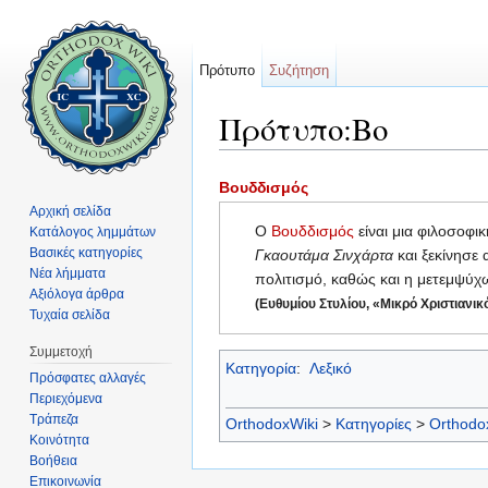
Πρότυπο
Συζήτηση
Πρότυπο:Βο
Μετάβαση σε:
πλοήγηση
,
αναζήτηση
Βουδδισμός
Αρχική σελίδα
Ο
Βουδδισμός
είναι μια φιλοσοφι
Κατάλογος λημμάτων
Βασικές κατηγορίες
Γκαουτάμα Σινχάρτα
και ξεκίνησε
Νέα λήμματα
πολιτισμό, καθώς και η μετεμψύχ
Αξιόλογα άρθρα
(Ευθυμίου Στυλίου, «Μικρό Χριστιανικ
Τυχαία σελίδα
Συμμετοχή
Κατηγορία
:
Λεξικό
Πρόσφατες αλλαγές
Περιεχόμενα
Τράπεζα
OrthodoxWiki
>
Κατηγορίες
>
Orthodo
Κοινότητα
Βοήθεια
Επικοινωνία