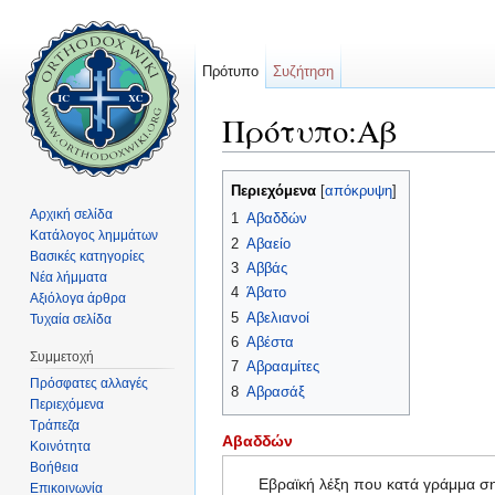
Πρότυπο
Συζήτηση
Πρότυπο:Αβ
Μετάβαση σε:
πλοήγηση
,
αναζήτηση
Περιεχόμενα
[
απόκρυψη
]
Αρχική σελίδα
1
Αβαδδών
Κατάλογος λημμάτων
2
Αβαείο
Βασικές κατηγορίες
3
Αββάς
Νέα λήμματα
4
Άβατο
Αξιόλογα άρθρα
5
Αβελιανοί
Τυχαία σελίδα
6
Αβέστα
Συμμετοχή
7
Αβρααμίτες
Πρόσφατες αλλαγές
8
Αβρασάξ
Περιεχόμενα
Τράπεζα
Αβαδδών
Κοινότητα
Βοήθεια
Εβραϊκή λέξη που κατά γράμμα ση
Επικοινωνία