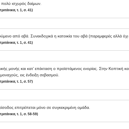
 πολύ ισχυρός δαίμων.
ριτάνικα
, τ. 1, σ. 41)
ούμενο από αβά. Συνεκδοχικά η κατοικία του αβά (παρεμφερές αλλά όχι
ριτάνικα
, τ. 1, σ. 41)
ής μονής και κατ’ επέκταση ο προϊστάμενος ενορίας. Στην Κοπτική και 
οναχούς, εις ένδειξη σεβασμού.
ριτάνικα
, τ. 1, σ. 57)
είσοδος επιτρέπεται μόνο σε συγκεκριμένη ομάδα.
ριτάνικα
, τ. 1, σ. 58-59)