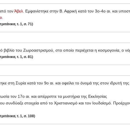
 από τον
Άβελ
. Εμφανίστηκε στην Β. Αφρική κατά τον 3ο-4ο αι. και υποσ
νο
.
ριτάνικα
, τ. 1, σ. 71)
ερό βιβλίο του Ζωροαστρισμού, στο οποίο περιέχεται η κοσμογονία, ο ν
ριτάνικα
, τ. 1, σ. 81)
κε στη Συρία κατά τον 9ο αι. και οφείλει το όνομά της στον ιδρυτή της
ωσία τον 17ο αι. και απέρριπτε τα μυστήρια της Εκκλησίας
που συνδύαζε στοιχεία από το Χριστιανισμό και τον Ιουδαϊσμό. Προέρχ
ριτάνικα
, τ. 1, σ. 108)