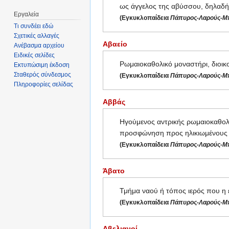
ως άγγελος της αβύσσου, δηλαδή
Εργαλεία
(Εγκυκλοπαίδεια
Πάπυρος-Λαρούς-Μπ
Τι συνδέει εδώ
Σχετικές αλλαγές
Αβαείο
Ανέβασμα αρχείου
Ειδικές σελίδες
Ρωμαιοκαθολικό μοναστήρι, διοικ
Εκτυπώσιμη έκδοση
Σταθερός σύνδεσμος
(Εγκυκλοπαίδεια
Πάπυρος-Λαρούς-Μπ
Πληροφορίες σελίδας
Αββάς
Ηγούμενος αντρικής ρωμαιοκαθολικ
προσφώνηση προς ηλικιωμένους μ
(Εγκυκλοπαίδεια
Πάπυρος-Λαρούς-Μπ
Άβατο
Τμήμα ναού ή τόπος ιερός που η 
(Εγκυκλοπαίδεια
Πάπυρος-Λαρούς-Μπ
Αβελιανοί