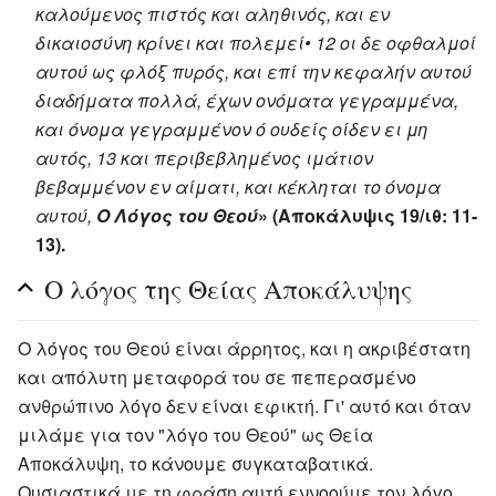
καλούμενος πιστός και αληθινός, και εν
δικαιοσύνη κρίνει και πολεμεί• 12 οι δε οφθαλμοί
αυτού ως φλόξ πυρός, και επί την κεφαλήν αυτού
διαδήματα πολλά, έχων ονόματα γεγραμμένα,
και όνομα γεγραμμένον ό ουδείς οίδεν ει μη
αυτός, 13 και περιβεβλημένος ιμάτιον
βεβαμμένον εν αίματι, και κέκληται το όνομα
αυτού,
Ο Λόγος του Θεού
» (Αποκάλυψις 19/ιθ: 11-
13).
Ο λόγος της Θείας Αποκάλυψης
Ο λόγος του Θεού είναι άρρητος, και η ακριβέστατη
και απόλυτη μεταφορά του σε πεπερασμένο
ανθρώπινο λόγο δεν είναι εφικτή. Γι' αυτό και όταν
μιλάμε για τον "λόγο του Θεού" ως Θεία
Αποκάλυψη, το κάνουμε συγκαταβατικά.
Ουσιαστικά με τη φράση αυτή εννοούμε τον λόγο