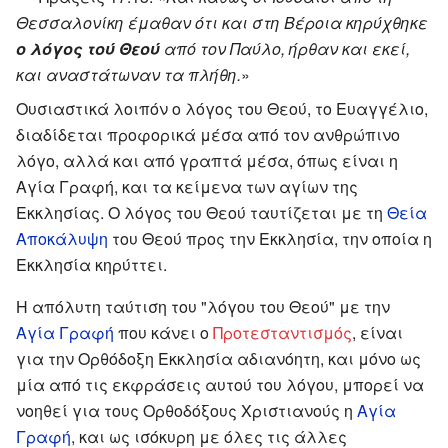
Θεσσαλονίκη έμαθαν ότι και στη Βέροια κηρύχθηκε
ο λόγος τού Θεού
από τον Παύλο, ήρθαν και εκεί,
και αναστάτωναν τα πλήθη.
»
Ουσιαστικά λοιπόν ο λόγος του Θεού, το Ευαγγέλιο,
διαδίδεται προφορικά μέσα από τον ανθρώπινο
λόγο, αλλά και από γραπτά μέσα, όπως είναι η
Αγία Γραφή, και τα κείμενα των αγίων της
Εκκλησίας. Ο λόγος του Θεού ταυτίζεται με τη
Θεία
Αποκάλυψη
του Θεού προς την Εκκλησία, την οποία η
Εκκλησία κηρύττει.
Η απόλυτη ταύτιση του "λόγου του Θεού" με την
Αγία Γραφή
που κάνει ο
Προτεσταντισμός
, είναι
για την Ορθόδοξη Εκκλησία αδιανόητη, και μόνο ως
μία από τις εκφράσεις αυτού του λόγου, μπορεί να
νοηθεί για τους Ορθοδόξους Χριστιανούς η
Αγία
Γραφή
, και ως ισόκυρη με όλες τις άλλες