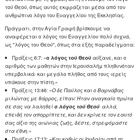
τού Θεού, όπως αυτός εκφράζεται μέσα από τον
ανθρώπινο λόγο του Ευαγγελίου της Εκκλησίας.
Πράγματι, στην Αγία Γραφή βρίσκουμε να
αναφέρεται ο λόγος του Ευαγγελίου πολύ συχνά,
ως "λόγος του Θεού", όπως στα εξής παραδείγματα:
Πράξεις 6:7: «
ο λόγος τού Θεού
αύξανε, και ο
αριθμός των μαθητών στην Ιερουσαλήμ πληθυνόταν
υπερβολικά· και μεγάλο πλήθος από τους ιερείς
υπάκουε στην πίστη.»
Πράξεις 13:46: «
Ο δε Παύλος και ο Βαρνάβας
μιλώντας με θάρρος, είπαν: Ήταν αναγκαίο πρώτα
σε σας να λαληθεί
ο λόγος τού Θεού
· αλλά,
επειδή τον απορρίπτετε, και δεν κρίνετε τον εαυτό
σας άξιο της αιώνιας ζωής, δέστε, στρεφόμαστε
στα έθνη.
»
Πράξεις 17:13: «
Και καθώς οι Ιουδαίοι από τη