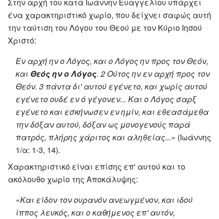
Στην αρχή του κατά Ιωάννην Ευαγγελίου υπάρχει
ένα χαρακτηριστικό χωρίο, που δείχνει σαφώς αυτή
την ταύτιση του Λόγου του Θεού με τον Κύριο Ιησού
Χριστό:
Εν αρχή ην ο Λόγος, και ο Λόγος ην προς τον Θεόν,
και
Θεός ην ο Λόγος
. 2 Ούτος ην εν αρχή προς τον
Θεόν. 3 πάντα δι' αυτού εγένετο, και χωρίς αυτού
εγένετο ουδέ εν ό γέγονεν... Και ο Λόγος σαρξ
εγένετο και εσκήνωσεν εν ημίν, και εθεασάμεθα
την δόξαν αυτού, δόξαν ως μονογενούς παρά
πατρός, πλήρης χάριτος και αληθείας...
» (Ιωάννης
1/α: 1-3, 14).
Χαρακτηριστικό είναι επίσης επ' αυτού και το
ακόλουθο χωρίο της Αποκάλυψης:
«
Και είδον τον ουρανόν ανεωγμένον, και ιδού
ίππος λευκός, και ο καθήμενος επ' αυτόν,