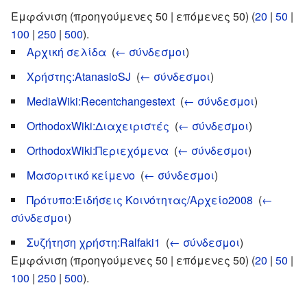
Εμφάνιση (προηγούμενες 50 | επόμενες 50) (
20
|
50
|
100
|
250
|
500
).
Αρχική σελίδα
‎
(
← σύνδεσμοι
)
Χρήστης:AtanasioSJ
‎
(
← σύνδεσμοι
)
MediaWiki:Recentchangestext
‎
(
← σύνδεσμοι
)
OrthodoxWiki:Διαχειριστές
‎
(
← σύνδεσμοι
)
OrthodoxWiki:Περιεχόμενα
‎
(
← σύνδεσμοι
)
Μασοριτικό κείμενο
‎
(
← σύνδεσμοι
)
Πρότυπο:Ειδήσεις Κοινότητας/Αρχείο2008
‎
(
←
σύνδεσμοι
)
Συζήτηση χρήστη:Ralfaki1
‎
(
← σύνδεσμοι
)
Εμφάνιση (προηγούμενες 50 | επόμενες 50) (
20
|
50
|
100
|
250
|
500
).