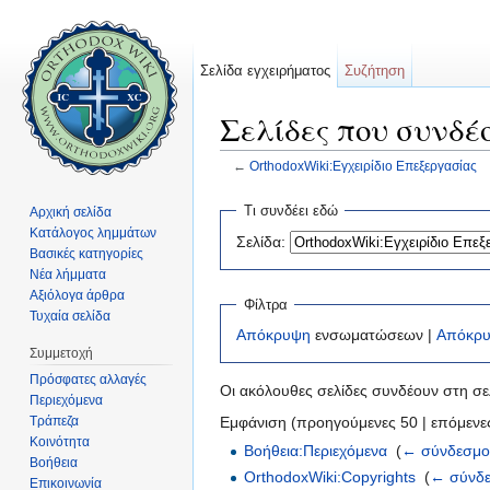
Σελίδα εγχειρήματος
Συζήτηση
Σελίδες που συνδέ
←
OrthodoxWiki:Εγχειρίδιο Επεξεργασίας
Μετάβαση σε:
πλοήγηση
,
αναζήτηση
Τι συνδέει εδώ
Αρχική σελίδα
Κατάλογος λημμάτων
Σελίδα:
Βασικές κατηγορίες
Νέα λήμματα
Αξιόλογα άρθρα
Φίλτρα
Τυχαία σελίδα
Απόκρυψη
ενσωματώσεων |
Απόκρ
Συμμετοχή
Πρόσφατες αλλαγές
Οι ακόλουθες σελίδες συνδέουν στη σ
Περιεχόμενα
Τράπεζα
Εμφάνιση (προηγούμενες 50 | επόμενες
Κοινότητα
Βοήθεια:Περιεχόμενα
‎
(
← σύνδεσμο
Βοήθεια
OrthodoxWiki:Copyrights
‎
(
← σύνδε
Επικοινωνία