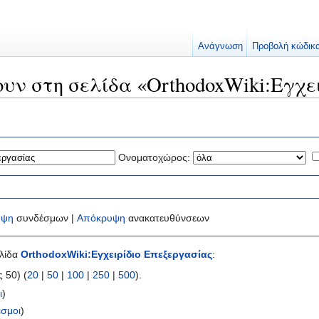
Ανάγνωση
Προβολή κώδικ
ουν στη σελίδα «OrthodoxWiki:Εγχε
Ονοματοχώρος:
υψη
συνδέσμων |
Απόκρυψη
ανακατευθύνσεων
ελίδα
OrthodoxWiki:Εγχειρίδιο Επεξεργασίας
:
 50) (
20
|
50
|
100
|
250
|
500
).
ι
)
σμοι
)