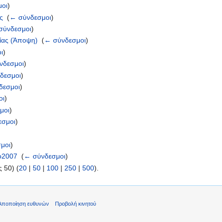
μοι
)
ς
‎
(
← σύνδεσμοι
)
σύνδεσμοι
)
σίας (Άποψη)
‎
(
← σύνδεσμοι
)
ι
)
νδεσμοι
)
δεσμοι
)
δεσμοι
)
οι
)
μοι
)
εσμοι
)
μοι
)
ο2007
‎
(
← σύνδεσμοι
)
 50) (
20
|
50
|
100
|
250
|
500
).
Αποποίηση ευθυνών
Προβολή κινητού