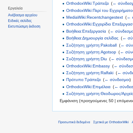
OrthodoxWiki:Τράπεζα
‎
(
← σύνδεσ
Εργαλεία
OrthodoxWiki:Περί του Εγχειρήματο
Ανέβασμα αρχείου
MediaWiki:Recentchangestext
‎
(
← 
Ειδικές σελίδες
OrthodoxWiki:Εγχειρίδιο Επεξεργα
Εκτυπώσιμη έκδοση
Βοήθεια:Επεξεργασία
‎
(
← σύνδεσμο
Βοήθεια:Δημιουργία σελίδας
‎
(
← σύ
Συζήτηση χρήστη:Pakoball
‎
(
← σύν
Συζήτηση χρήστη:Agotsop
‎
(
← σύν
Συζήτηση χρήστη:Diu
‎
(
← σύνδεσμ
OrthodoxWiki:Embassy
‎
(
← σύνδεσ
Συζήτηση χρήστη:Ralfaki
‎
(
← σύνδ
Πρότυπο:Τράπεζα
‎
(
← σύνδεσμοι
)
OrthodoxWiki:Επιμέλεια
‎
(
← σύνδεσ
Συζήτηση χρήστη:Θεοδωρος/Αρχεί
Εμφάνιση (προηγούμενες 50 | επόμενες
Προσωπικά δεδομένα
Σχετικά με OrthodoxWiki