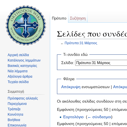
Πρότυπο
Συζήτηση
Σελίδες που συνδέ
←
Πρότυπο:31 Μάρτιος
Μετάβαση σε:
πλοήγηση
,
αναζήτηση
Τι συνδέει εδώ
Αρχική σελίδα
Κατάλογος λημμάτων
Σελίδα:
Βασικές κατηγορίες
Νέα λήμματα
Αξιόλογα άρθρα
Φίλτρα
Τυχαία σελίδα
Απόκρυψη
ενσωματώσεων |
Απόκρ
Συμμετοχή
Πρόσφατες αλλαγές
Οι ακόλουθες σελίδες συνδέουν στη σ
Περιεχόμενα
Τράπεζα
Εμφάνιση (προηγούμενες 50 | επόμενες
Κοινότητα
Εορτολόγιο
‎
(
← σύνδεσμοι
)
Βοήθεια
Εμφάνιση (προηγούμενες 50 | επόμενες
Επικοινωνία