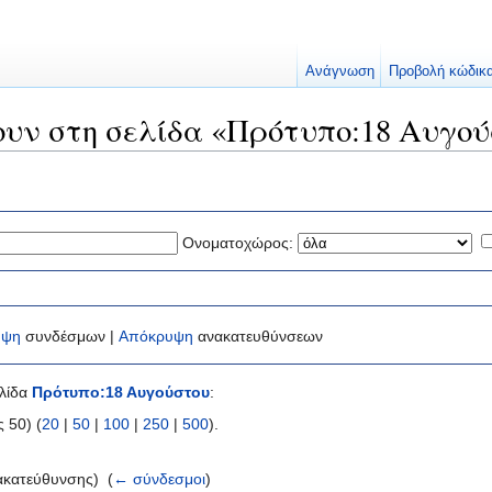
Ανάγνωση
Προβολή κώδικ
ουν στη σελίδα «Πρότυπο:18 Αυγο
Ονοματοχώρος:
υψη
συνδέσμων |
Απόκρυψη
ανακατευθύνσεων
ελίδα
Πρότυπο:18 Αυγούστου
:
 50) (
20
|
50
|
100
|
250
|
500
).
ακατεύθυνσης) ‎
(
← σύνδεσμοι
)