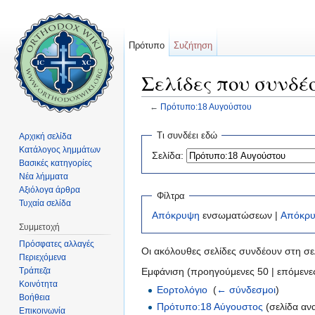
Πρότυπο
Συζήτηση
Σελίδες που συνδέ
←
Πρότυπο:18 Αυγούστου
Μετάβαση σε:
πλοήγηση
,
αναζήτηση
Τι συνδέει εδώ
Αρχική σελίδα
Κατάλογος λημμάτων
Σελίδα:
Βασικές κατηγορίες
Νέα λήμματα
Αξιόλογα άρθρα
Φίλτρα
Τυχαία σελίδα
Απόκρυψη
ενσωματώσεων |
Απόκρ
Συμμετοχή
Πρόσφατες αλλαγές
Οι ακόλουθες σελίδες συνδέουν στη σ
Περιεχόμενα
Τράπεζα
Εμφάνιση (προηγούμενες 50 | επόμενες
Κοινότητα
Εορτολόγιο
‎
(
← σύνδεσμοι
)
Βοήθεια
Πρότυπο:18 Αύγουστος
(σελίδα αν
Επικοινωνία