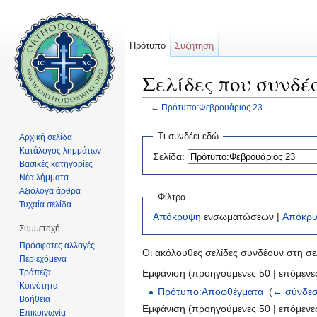
Πρότυπο
Συζήτηση
Σελίδες που συνδέ
←
Πρότυπο:Φεβρουάριος 23
Μετάβαση σε:
πλοήγηση
,
αναζήτηση
Τι συνδέει εδώ
Αρχική σελίδα
Κατάλογος λημμάτων
Σελίδα:
Βασικές κατηγορίες
Νέα λήμματα
Αξιόλογα άρθρα
Φίλτρα
Τυχαία σελίδα
Απόκρυψη
ενσωματώσεων |
Απόκρ
Συμμετοχή
Πρόσφατες αλλαγές
Οι ακόλουθες σελίδες συνδέουν στη σ
Περιεχόμενα
Τράπεζα
Εμφάνιση (προηγούμενες 50 | επόμενες
Κοινότητα
Πρότυπο:Αποφθέγματα
‎
(
← σύνδεσ
Βοήθεια
Εμφάνιση (προηγούμενες 50 | επόμενες
Επικοινωνία