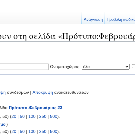
Ανάγνωση
Προβολή κώδικ
ουν στη σελίδα «Πρότυπο:Φεβρουάρ
Ονοματοχώρος:
υψη
συνδέσμων |
Απόκρυψη
ανακατευθύνσεων
ελίδα
Πρότυπο:Φεβρουάριος 23
:
 50) (
20
|
50
|
100
|
250
|
500
).
μοι
)
 50) (
20
|
50
|
100
|
250
|
500
).