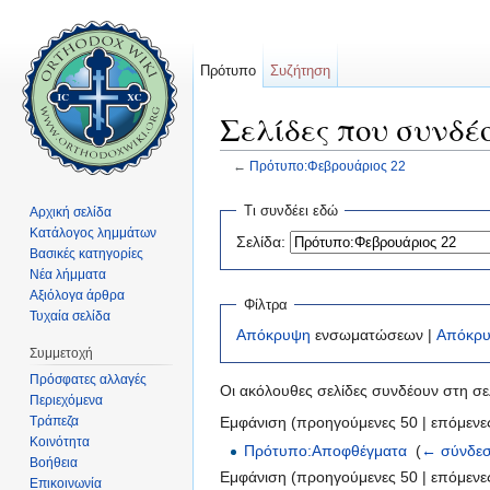
Πρότυπο
Συζήτηση
Σελίδες που συνδέ
←
Πρότυπο:Φεβρουάριος 22
Μετάβαση σε:
πλοήγηση
,
αναζήτηση
Τι συνδέει εδώ
Αρχική σελίδα
Κατάλογος λημμάτων
Σελίδα:
Βασικές κατηγορίες
Νέα λήμματα
Αξιόλογα άρθρα
Φίλτρα
Τυχαία σελίδα
Απόκρυψη
ενσωματώσεων |
Απόκρ
Συμμετοχή
Πρόσφατες αλλαγές
Οι ακόλουθες σελίδες συνδέουν στη σ
Περιεχόμενα
Τράπεζα
Εμφάνιση (προηγούμενες 50 | επόμενες
Κοινότητα
Πρότυπο:Αποφθέγματα
‎
(
← σύνδεσ
Βοήθεια
Εμφάνιση (προηγούμενες 50 | επόμενες
Επικοινωνία