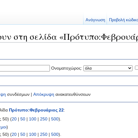
Ανάγνωση
Προβολή κώδικ
ουν στη σελίδα «Πρότυπο:Φεβρουάρ
Ονοματοχώρος:
υψη
συνδέσμων |
Απόκρυψη
ανακατευθύνσεων
ελίδα
Πρότυπο:Φεβρουάριος 22
:
 50) (
20
|
50
|
100
|
250
|
500
).
μοι
)
 50) (
20
|
50
|
100
|
250
|
500
).