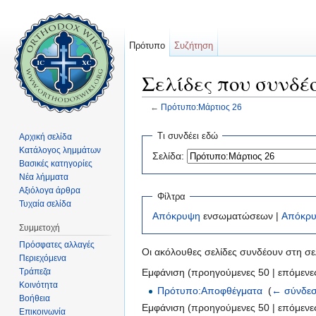
Πρότυπο
Συζήτηση
Σελίδες που συνδέ
←
Πρότυπο:Μάρτιος 26
Μετάβαση σε:
πλοήγηση
,
αναζήτηση
Τι συνδέει εδώ
Αρχική σελίδα
Κατάλογος λημμάτων
Σελίδα:
Βασικές κατηγορίες
Νέα λήμματα
Αξιόλογα άρθρα
Φίλτρα
Τυχαία σελίδα
Απόκρυψη
ενσωματώσεων |
Απόκρ
Συμμετοχή
Πρόσφατες αλλαγές
Οι ακόλουθες σελίδες συνδέουν στη σ
Περιεχόμενα
Τράπεζα
Εμφάνιση (προηγούμενες 50 | επόμενες
Κοινότητα
Πρότυπο:Αποφθέγματα
‎
(
← σύνδεσ
Βοήθεια
Εμφάνιση (προηγούμενες 50 | επόμενες
Επικοινωνία