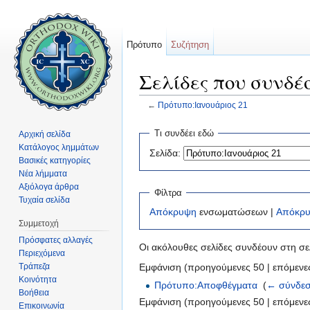
Πρότυπο
Συζήτηση
Σελίδες που συνδέ
←
Πρότυπο:Ιανουάριος 21
Μετάβαση σε:
πλοήγηση
,
αναζήτηση
Τι συνδέει εδώ
Αρχική σελίδα
Κατάλογος λημμάτων
Σελίδα:
Βασικές κατηγορίες
Νέα λήμματα
Αξιόλογα άρθρα
Φίλτρα
Τυχαία σελίδα
Απόκρυψη
ενσωματώσεων |
Απόκρ
Συμμετοχή
Πρόσφατες αλλαγές
Οι ακόλουθες σελίδες συνδέουν στη σ
Περιεχόμενα
Τράπεζα
Εμφάνιση (προηγούμενες 50 | επόμενες
Κοινότητα
Πρότυπο:Αποφθέγματα
‎
(
← σύνδεσ
Βοήθεια
Εμφάνιση (προηγούμενες 50 | επόμενες
Επικοινωνία