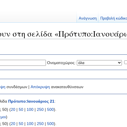
Ανάγνωση
Προβολή κώδικ
ουν στη σελίδα «Πρότυπο:Ιανουάρι
Ονοματοχώρος:
υψη
συνδέσμων |
Απόκρυψη
ανακατευθύνσεων
ελίδα
Πρότυπο:Ιανουάριος 21
:
 50) (
20
|
50
|
100
|
250
|
500
).
μοι
)
 50) (
20
|
50
|
100
|
250
|
500
).