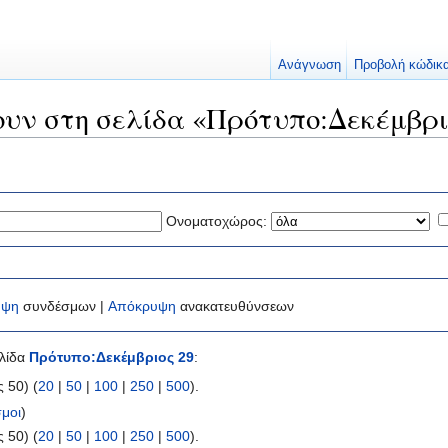
Ανάγνωση
Προβολή κώδικ
ουν στη σελίδα «Πρότυπο:Δεκέμβρι
Ονοματοχώρος:
υψη
συνδέσμων |
Απόκρυψη
ανακατευθύνσεων
ελίδα
Πρότυπο:Δεκέμβριος 29
:
 50) (
20
|
50
|
100
|
250
|
500
).
μοι
)
 50) (
20
|
50
|
100
|
250
|
500
).