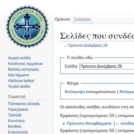
Πρότυπο
Συζήτηση
Σελίδες που συνδέ
←
Πρότυπο:Δεκέμβριος 29
Μετάβαση σε:
πλοήγηση
,
αναζήτηση
Τι συνδέει εδώ
Αρχική σελίδα
Κατάλογος λημμάτων
Σελίδα:
Βασικές κατηγορίες
Νέα λήμματα
Αξιόλογα άρθρα
Φίλτρα
Τυχαία σελίδα
Απόκρυψη
ενσωματώσεων |
Απόκρ
Συμμετοχή
Πρόσφατες αλλαγές
Οι ακόλουθες σελίδες συνδέουν στη σ
Περιεχόμενα
Τράπεζα
Εμφάνιση (προηγούμενες 50 | επόμενες
Κοινότητα
Πρότυπο:Αποφθέγματα
‎
(
← σύνδεσ
Βοήθεια
Εμφάνιση (προηγούμενες 50 | επόμενες
Επικοινωνία