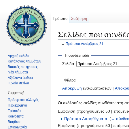
Πρότυπο
Συζήτηση
Σελίδες που συνδέ
←
Πρότυπο:Δεκέμβριος 21
Μετάβαση σε:
πλοήγηση
,
αναζήτηση
Τι συνδέει εδώ
Αρχική σελίδα
Κατάλογος λημμάτων
Σελίδα:
Βασικές κατηγορίες
Νέα λήμματα
Αξιόλογα άρθρα
Φίλτρα
Τυχαία σελίδα
Απόκρυψη
ενσωματώσεων |
Απόκρ
Συμμετοχή
Πρόσφατες αλλαγές
Οι ακόλουθες σελίδες συνδέουν στη σ
Περιεχόμενα
Τράπεζα
Εμφάνιση (προηγούμενες 50 | επόμενες
Κοινότητα
Πρότυπο:Αποφθέγματα
‎
(
← σύνδεσ
Βοήθεια
Εμφάνιση (προηγούμενες 50 | επόμενες
Επικοινωνία