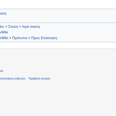
κεύη
ίες
>
Σκεύη
>
Ιερά σκεύη
xWiki
xWiki
>
Πρότυπα
>
Προς Επέκταση
sa
.
Αποποίηση ευθυνών
Προβολή κινητού