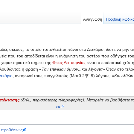
Ανάγνωση
Προβολή κώδικ
οειδές σκεύος, το οποίο τοποθετείται πάνω στο Δισκάριο, ώστε να μην
νεία που του αποδίδεται είναι η ανάμνηση του αστέρα που οδήγησε το
 χαρακτηριστικό σημείο της
Θείας Λειτουργίας
είναι το επιδεικτικό χτύ
ολουθώντας η φράση «
Τον επινίκιον ύμνον...και λέγοντα
» Όταν στο τέλο
ισκάριο
, αναφωνεί τους ευαγγελικούς (Ματθ.2/β΄ 9) λόγους: «
Και ελθών
επέκτασης
(δηλ., περισσότερες πληροφορίες). Μπορείτε να βοηθήσετε 
το
.
ς προθέσεως