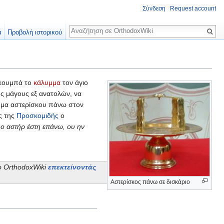
Σύνδεση
Request account
Αναζήτηση
α
Προβολή ιστορικού
 ακουμπά το
κάλυμμα
τον άγιο
υς μάγους εξ ανατολών, να
πημα αστερίσκου πάνω στον
ς της
Προσκομιδής
ο
 ο αστήρ έστη επάνω, ου ην
το OrthodoxWiki
επεκτείνοντάς
Αστερίσκος πάνω σε δισκάριο