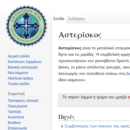
Σελίδα
Συζήτηση
Αστερίσκος
Μετάβαση σε:
πλοήγηση
,
αναζήτηση
Αστερίσκος
είναι το μεταλλικό σταυρ
Άρτο και τις
μερίδες
. Η συμβολική ερμη
Αρχική σελίδα
προσκυνήσουν τον γεννηθέντα Χριστό.
Κατάλογος λημμάτων
Δίσκο, εν μέσω απόλυτης ησυχίας, ακ
Βασικές κατηγορίες
Νέα λήμματα
λειτουργός τον τοποθετεί επάνω στο
Δ
Αξιόλογα άρθρα
ιδίον κείμενον
».
Τυχαία σελίδα
Συμμετοχή
Το παρόν λήμμα ή τμήμα του χρήζει
Πρόσφατες αλλαγές
Περιεχόμενα
Τράπεζα
Πηγές
Κοινότητα
Βοήθεια
Συμβολισμός των σκευών της ιερά
Επικοινωνία