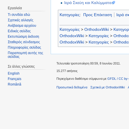
Ιερά Σκεύη και Καλύμματα
Εργαλεία
Κατηγορίες
:
Προς Επέκταση
Ιερά σ
Τι συνδέει εδώ
Σχετικές αλλαγές
Ανέβασμα αρχείου
Κατηγορίες
>
OrthodoxWiki
>
Κατηγορ
Ειδικές σελίδες
OrthodoxWiki
>
Κατηγορίες
>
Orthodo
Εκτυπώσιμη έκδοση
OrthodoxWiki
>
Κατηγορίες
>
Orthodo
Σταθερός σύνδεσμος
Πληροφορίες σελίδας
Παραπομπή αυτής της
σελίδας
Τελευταία τροποποίηση 00:59, 8 Ιουνίου 2011.
Σε άλλες γλώσσες
15.277 αιτήσεις
English
Περιεχόμενο διαθέσιμο σύμφωνα με
GFDL / CC by-
Français
Română
Προσωπικά δεδομένα
Σχετικά με OrthodoxWiki