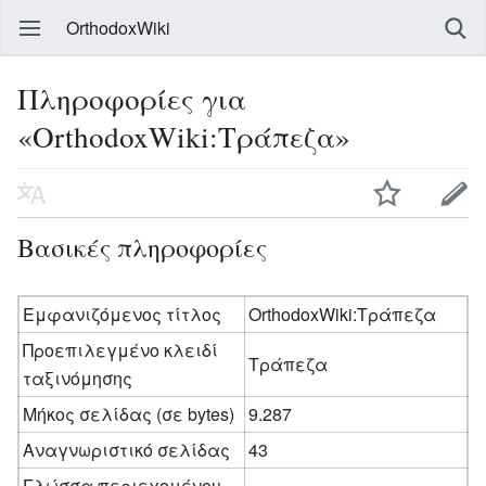
OrthodoxWiki
Πληροφορίες για
«OrthodoxWiki:Τράπεζα»
Βασικές πληροφορίες
Εμφανιζόμενος τίτλος
OrthodoxWiki:Τράπεζα
Προεπιλεγμένο κλειδί
Τράπεζα
ταξινόμησης
Μήκος σελίδας (σε bytes)
9.287
Αναγνωριστικό σελίδας
43
Γλώσσα περιεχομένου