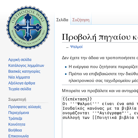
Σελίδα
Συζήτηση
Προβολή πηγαίου κ
←
Ψαλμοί
Μετάβαση σε:
πλοήγηση
,
αναζήτηση
Δεν έχετε την άδεια να τροποποιήσετε 
Αρχική σελίδα
Κατάλογος λημμάτων
Η ενέργεια που ζητήσατε περιορίζε
Βασικές κατηγορίες
Πρέπει να επιβεβαιώσετε την διεύθ
Νέα λήμματα
ηλεκτρονικού σας ταχυδρομείου μ
Αξιόλογα άρθρα
Τυχαία σελίδα
Μπορείτε να προβάλετε και να αντιγράψ
Συμμετοχή
Πρόσφατες αλλαγές
Περιεχόμενα
Τράπεζα
Κοινότητα
Βοήθεια
Επικοινωνία