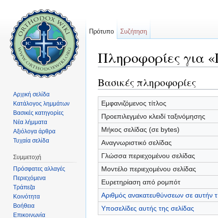
Πρότυπο
Συζήτηση
Πληροφορίες για «
Μετάβαση σε:
πλοήγηση
,
αναζήτηση
Βασικές πληροφορίες
Αρχική σελίδα
Εμφανιζόμενος τίτλος
Κατάλογος λημμάτων
Βασικές κατηγορίες
Προεπιλεγμένο κλειδί ταξινόμησης
Νέα λήμματα
Μήκος σελίδας (σε bytes)
Αξιόλογα άρθρα
Τυχαία σελίδα
Αναγνωριστικό σελίδας
Γλώσσα περιεχομένου σελίδας
Συμμετοχή
Μοντέλο περιεχομένου σελίδας
Πρόσφατες αλλαγές
Περιεχόμενα
Ευρετηρίαση από ρομπότ
Τράπεζα
Αριθμός ανακατευθύνσεων σε αυτήν τ
Κοινότητα
Βοήθεια
Υποσελίδες αυτής της σελίδας
Επικοινωνία