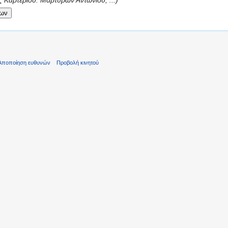
 Καρτερίου. Μαρτύρων Αντωνίου, ...)
Αποποίηση ευθυνών
Προβολή κινητού