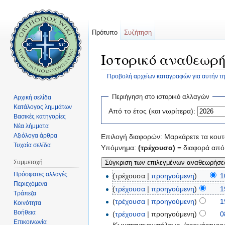
Πρότυπο
Συζήτηση
Ιστορικό αναθεωρή
Προβολή αρχείων καταγραφών για αυτήν τη
Μετάβαση σε:
πλοήγηση
,
αναζήτηση
Περιήγηση στο ιστορικό αλλαγών
Αρχική σελίδα
Κατάλογος λημμάτων
Από το έτος (και νωρίτερα):
Βασικές κατηγορίες
Νέα λήμματα
Αξιόλογα άρθρα
Επιλογή διαφορών: Μαρκάρετε τα κουτά
Τυχαία σελίδα
Υπόμνημα:
(τρέχουσα)
= διαφορά από 
Συμμετοχή
Πρόσφατες αλλαγές
(τρέχουσα |
προηγούμενη
)
1
Περιεχόμενα
(
τρέχουσα
|
προηγούμενη
)
1
Τράπεζα
(
τρέχουσα
|
προηγούμενη
)
1
Κοινότητα
Βοήθεια
(
τρέχουσα
| προηγούμενη)
0
Επικοινωνία