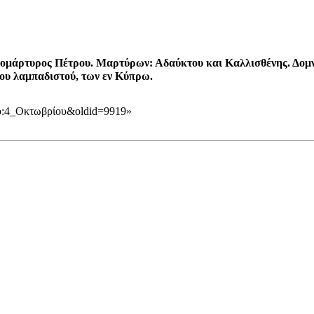
ρομάρτυρος Πέτρου. Μαρτύρων: Αδαύκτου και Καλλισθένης. Δομν
ου λαμπαδιστού, των εν Κύπρω.
τυπο:4_Οκτωβρίου&oldid=9919
»