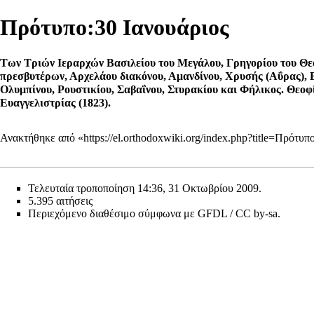
Πρότυπο:30 Ιανουάριος
Των Τριών Ιεραρχών Βασιλείου του Μεγάλου, Γρηγορίου του Θε
πρεσβυτέρων, Αρχελάου διακόνου, Αμανδίνου, Χρυσής (Αΰρας), 
Ολυμπίνου, Ρουστικίου, Σαβαΐνου, Στυρακίου και Φήλικος.
Θεοφί
Ευαγγελιστρίας (1823).
Ανακτήθηκε από «
https://el.orthodoxwiki.org/index.php?title=Πρότ
Τελευταία τροποποίηση 14:36, 31 Οκτωβρίου 2009.
5.395 αιτήσεις
Περιεχόμενο διαθέσιμο σύμφωνα με
GFDL / CC by-sa
.