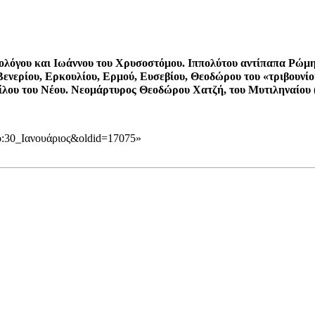
ολόγου και Ιωάννου του Χρυσοστόμου.
Ιππολύτου αντίπαπα Ρώμ
Βενερίου, Ερκουλίου, Ερμού, Ευσεβίου, Θεοδώρου του «τριβουνί
λου του Νέου
. Νεομάρτυρος Θεοδώρου Χατζή, του Μυτιληναίου (
υπο:30_Ιανουάριος&oldid=17075
»