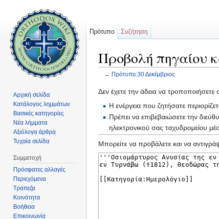
Πρότυπο
Συζήτηση
Προβολή πηγαίου κ
←
Πρότυπο:30 Δεκέμβριος
Μετάβαση σε:
πλοήγηση
,
αναζήτηση
Δεν έχετε την άδεια να τροποποιήσετε 
Αρχική σελίδα
Κατάλογος λημμάτων
Η ενέργεια που ζητήσατε περιορίζε
Βασικές κατηγορίες
Πρέπει να επιβεβαιώσετε την διεύθ
Νέα λήμματα
ηλεκτρονικού σας ταχυδρομείου μ
Αξιόλογα άρθρα
Τυχαία σελίδα
Μπορείτε να προβάλετε και να αντιγράψ
Συμμετοχή
Πρόσφατες αλλαγές
Περιεχόμενα
Τράπεζα
Κοινότητα
Βοήθεια
Επικοινωνία