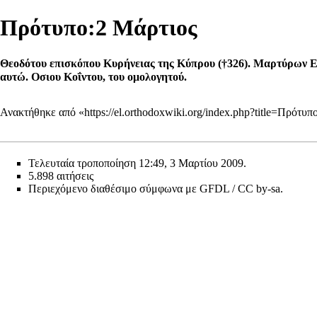
Πρότυπο:2 Μάρτιος
Θεοδότου επισκόπου Κυρήνειας της Κύπρου (†326). Μαρτύρων Ευθ
αυτώ. Οσιου Κοΐντου, του ομολογητού.
Ανακτήθηκε από «
https://el.orthodoxwiki.org/index.php?title=Πρότ
Τελευταία τροποποίηση 12:49, 3 Μαρτίου 2009.
5.898 αιτήσεις
Περιεχόμενο διαθέσιμο σύμφωνα με
GFDL / CC by-sa
.