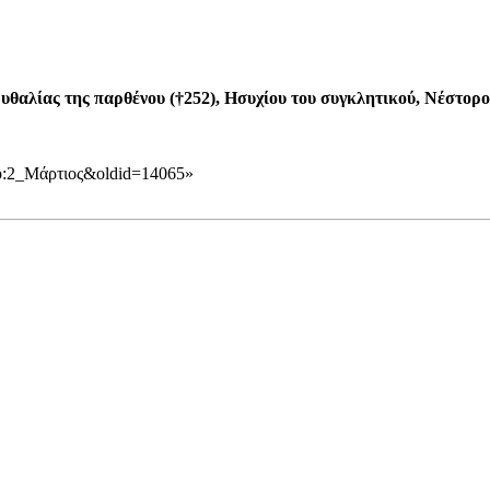
αλίας της παρθένου (†252), Ησυχίου του συγκλητικού, Νέστορος
υπο:2_Μάρτιος&oldid=14065
»